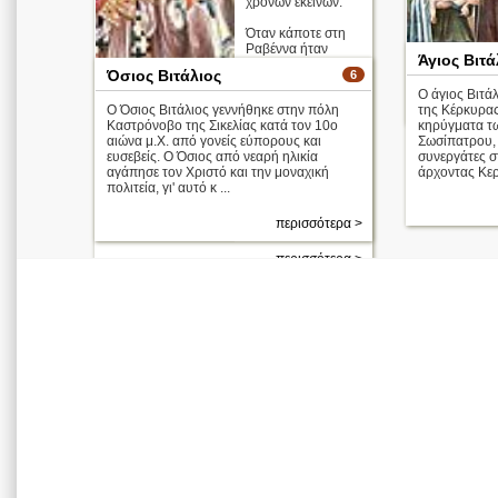
χρόνων εκείνων.
Όταν κάποτε στη
Ραβέννα ήταν
Άγιος Βιτά
παρών στα
Όσιος Βιτάλιος
6
βασανιστήρια
Ο άγιος Βιτά
κάποι ...
Ο Όσιος Βιτάλιος γεννήθηκε στην πόλη
της Κέρκυρας
Καστρόνοβο της Σικελίας κατά τον 10ο
κηρύγματα τω
αιώνα μ.Χ. από γονείς εύπορους και
Σωσίπατρου, 
ευσεβείς. Ο Όσιος από νεαρή ηλικία
συνεργάτες σ
αγάπησε τον Χριστό και την μοναχική
άρχοντας Κερκ
πολιτεία, γι' αυτό κ ...
περισσότερα >
περισσότερα >