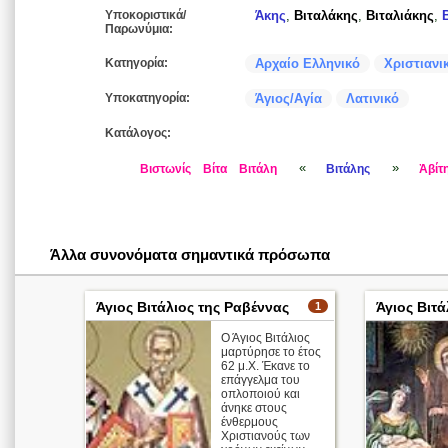
Υποκοριστικά/
Άκης
,
Βιταλάκης
,
Βιταλιάκης
,
Παρωνύμια:
Κατηγορία:
Αρχαίο Ελληνικό
Χριστιανι
Υποκατηγορία:
Άγιος/Αγία
Λατινικό
Κατάλογος:
«
»
Βιστωνίς
Βίτα
Βιτάλη
Βιτάλης
Ἀβίτ
Άλλα συνονόματα σημαντικά πρόσωπα
Άγιος Βιτάλιος της Ραβέννας
Άγιος Βιτ
1
Ο Άγιος Βιτάλιος
μαρτύρησε το έτος
62 μ.Χ. Έκανε το
επάγγελμα του
οπλοποιού και
άνηκε στους
ένθερμους
Χριστιανούς των