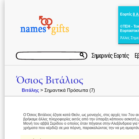
Εορτές
8 
©ΤΕΗ - Τε
Εορταστικ
Άλλες Σημε
Σημερινές Εορτές
Ε
Όσιος Βιτάλιος
Βιτάλης
> Σημαντικά Πρόσωπα (7)
Ο Όσιος Βιτάλιος έζησε κατά Θεόν, ως μοναχός, στις αρχές του 7ου αι
βρήκαμε άλλες πληροφορίες εκτός από την ύπαρξη κάποιου ασκητή μ
Μονή του αββά Σερίδου ο οποίος όταν πήγαινε στην Αλεξάνδρεια για ν
χρήματα που κέρδιζε σε μια πόρνη, παρακαλώντας την να μη αμαρτάν