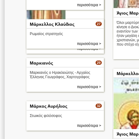
περισσότερα >
Άγιος Μαρ
Όλοι μαρτύρ
Μάρκελλος Κλαύδιος
27
Απολυτίκιο
κίνησε ο Διοκ
εναντίον των 
Ρωμαίος στρατηγός
ήταν μεγάλη
Απολυτίκιο
χριστιανών, 
περισσότερα >
που στόχο είχα
περισσότερα >
Μαρκιανός
29
Μαρκιανός ο Ηρακλειώτης - Αρχαίος
Μάρκελλο
Έλληνας Γεωγράφος, Χαρτογράφος
περισσότερα >
Μάρκος Αυρήλιος
32
Στωικός φιλόσοφος
περισσότερα >
Άγιος Μαρ