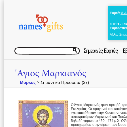
Εορτές
8 
©ΤΕΗ - Τε
Εορταστικ
Άλλες Σημε
Σημερινές Εορτές
Ε
'Αγιος Μαρκιανός
Μάρκος
> Σημαντικά Πρόσωπα (37)
Ο Άγιος Μαρκιανός ήταν πρεσβύτερο
Εκκλησίας. Οι προγονοί του κατάγο
εγκαταστάθηκαν στην Κωνσταντινούπ
αυτοκρατόρων Μαρκιανού και Πουλχε
δηλαδή γύρω στο 450 - 474 μ.Χ. Ο Ά
προσχωρήσει στην αίρεση των Ναυατ