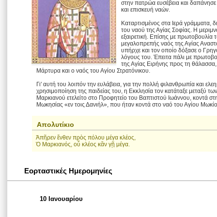
στην πατρώα ευσέβεια και δαπάνησε
και επισκευή ναών.
Καταρτισμένος στα Ιερά γράμματα, δι
του ναού της Αγίας Σοφίας. Η μεριμ
εξαιρετική. Επίσης με πρωτοβουλία 
μεγαλοπρεπής ναός της Αγίας Αναστ
υπήρχε και τον οποίο δόξασε ο Γρη
λόγους του. Έπειτα πάλι με πρωτοβο
της Αγίας Ειρήνης προς τη θάλασσα,
Μάρτυρα και ο ναός του Αγίου Στρατόνικου.
Γι' αυτή του λοιπόν την ευλάβεια, για την πολλή φιλανθρωπία και ελε
χρησιμοποίηση της παιδείας του, η Εκκλησία τον κατάταξε μεταξύ των
Μαρκιανού ετελείτο στο Προφητείο του Βαπτιστού Ιωάννου, κοντά στη
Μωκησίας «εν τοις Δανιήλ», που ήταν κοντά στο ναό του Αγίου Μωκίο
Απολυτίκιο
Ἀπῆρεν ἔνθεν πρὸς πόλου μέγα κλέος,
Ὁ Μαρκιανός, οὗ κλέος κἂν γῇ μέγα.
Εορταστικές Ημερομηνίες
10 Ιανουαρίου