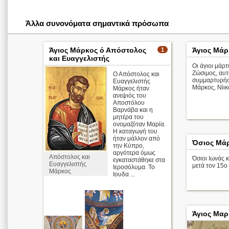
Άλλα συνονόματα σημαντικά πρόσωπα
Άγιος Μάρκος ό Απόστολος
Άγιος Μάρ
1
και Ευαγγελιστής
Οι άγιοι μάρ
Ζώσιμος, αυτά
Ο Απόστολος και
συμμαρτυρήσ
Ευαγγελιστής
Μάρκος, Νίικ
Μάρκος ήταν
ανεψιός του
Αποστόλου
Βαρνάβα και η
μητέρα του
ονομαζόταν Μαρία.
Η καταγωγή του
ήταν μάλλον από
Όσιος Μά
την Κύπρο,
αργότερα όμως
Απόστολος και
Όσιοι Ιωνάς 
εγκαταστάθηκε στα
Ευαγγελιστής
μετά τον 15ο
Ιεροσόλυμα. Το
Μάρκος
Ιουδα ...
Άγιος Μαρ