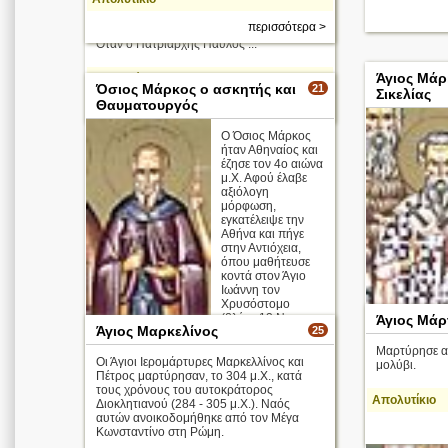
Κωνσταντινουπόλεως Παύλου του
ομολογητή στα χρόνια του Αρειανού
περισσότερα >
βασιλέως Κωνσταντίου (337 - 349 μ.Χ.).
Όταν ο Πατριάρχης Παύλος ...
Άγιος Μάρ
Απολυτίκιο
Όσιος Μάρκος ο ασκητής και
21
Σικελίας
Θαυματουργός
περισσότερα >
Ο Όσιος Μάρκος
ήταν Αθηναίος και
έζησε τον 4ο αιώνα
μ.Χ. Αφού έλαβε
αξιόλογη
μόρφωση,
εγκατέλειψε την
Αθήνα και πήγε
στην Αντιόχεια,
όπου μαθήτευσε
κοντά στον Άγιο
Ιωάννη τον
Χρυσόστομο
(βλέπε 13 Νοεμ ...
Άγιος Μάρ
Άγιος Μαρκελίνος
25
Μαρτύρησε α
Οι Άγιοι Ιερομάρτυρες Μαρκελλίνος και
μολύβι.
Πέτρος μαρτύρησαν, το 304 μ.Χ., κατά
τους χρόνους του αυτοκράτορος
Απολυτίκιο
Διοκλητιανού (284 - 305 μ.Χ.). Ναός
αυτών ανοικοδομήθηκε από τον Μέγα
Κωνσταντίνο στη Ρώμη.