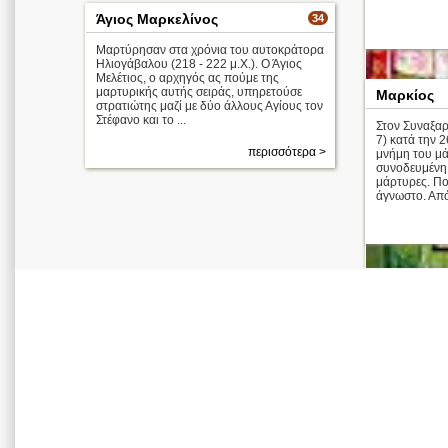
Άγιος Μαρκελίνος
34
Μαρτύρησαν στα χρόνια του αυτοκράτορα
Ηλιογάβαλου (218 - 222 μ.Χ.). Ο Άγιος
Μελέτιος, ο αρχηγός ας πούμε της
μαρτυρικής αυτής σειράς, υπηρετούσε
Μαρκίος
στρατιώτης μαζί με δύο άλλους Αγίους τον
Στέφανο και το ...
Στον Συναξαρ
7) κατά την 
περισσότερα >
μνήμη του μ
συνοδευμένη 
μάρτυρες. Ποι
άγνωστο. Από 