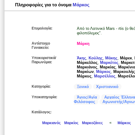
Πληροφορίες για το όνομα
Μάρκος
Ετυμολογία:
Από το Λατινικό Μars - rtis (ο θ
φιλοπόλεμος".
Αντίστοιχο
Μάρκη
Γυναικείο:
Υποκοριστικά/
Άκης
,
Κούλης
,
Μάκης
,
Μάρεκ
,
Παρωνύμια:
Μάρκελλος
,
Μαρκέτος
,
Μαρκετ
Μαρκιάνος
,
Μαρκίας
,
Μαρκίνι
Μαρκίων
,
Μάρκος
,
Μαρκουλής
Μάρκυς
,
Μαρσέλλος
,
Μαρσέλο
Κατηγορία:
Ξενικό
Χριστιανικό
Υποκατηγορία:
Άγιος/Αγία
Αρχαίος Έλληνα
Φιλόσοφος
Αγωνιστής/Αγνω
Κατάλογος:
«
Μαρκιανός
Μαρκίος
Μαρκοζάνες
Μάρκος