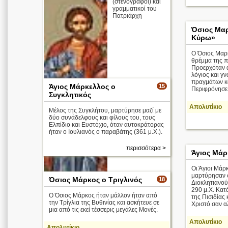
(στενογράφοι) και
γραμματικοί του
Πατριάρχη
Όσιος Μαρ
Κύρω»
Ο Όσιος Μαρκ
θρέμμα της π
Προερχόταν α
λόγιος και γ
πραγμάτων κα
Άγιος Μάρκελλος ο
15
Περιφρόνησε τ
Συγκλητικός
Απολυτίκιο
Μέλος της Συγκλήτου, μαρτύρησε μαζί με
δύο συνάδελφους και φίλους του, τους
Ελπίδιο και Ευστόχιο, όταν αυτοκράτορας
ήταν ο Ιουλιανός ο παραβάτης (361 μ.Χ.).
περισσότερα >
Άγιος Μάρ
Οι Άγιοι Μάρ
μαρτύρησαν σ
Όσιος Μάρκος ο Τριγλινός
18
Διοκλητιανού
290 μ.Χ. Κατ
Ο Όσιος Μάρκος ήταν μάλλον ήταν από
της Πισιδίας
την Τρίγλια της Βυθινίας και ασκήτευε σε
Χριστό σαν αλ
μια από τις εκεί τέσσερις μεγάλες Μονές.
Απολυτίκιο
Απολυτίκιο