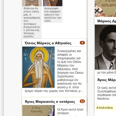
Φαίνεται ότι
Αγιογραφία
στους ναούς
στο σφαιρικό
μας, η
τρίγωνο του
αγιογράφηση
τρούλλου του
Μάρκος Δ
των
ναού
τεσσάρων
Ευαγγελιστώ
ν γίνεται στις
τέσσερις
μεγάλες
κόγχες που
δημιουργούν
Όσιος Μάρκος ο Αθηναίος
9
ται στη βάση
των
Συγκεχυμένες και
τεσσάρων
ασαφείς οι
τόξων, επί
των οποίων
πληροφορίες για
στηρίζεται ο
τη ζωή του Οσίου
τρούλλος.
Μάρκου του
Αθηναίου. Από
Απολυτίκιο
με την μάνα Ε
διήγηση του Όσιου
Σεραπίωνος
περισσότερα >
Άγιος Μάρ
μαθαίνουμε ότι
ασκήτευσε τον 4ο
αιώνα μ.Χ. στην
Οι τρεις αυτο
έρημο πέραν της χώρας των Χετταίων, μ ...
Συνελήφθησα
σύρθηκαν πάν
θανάτου.
Απολυτίκιο
Άγιος Μαρκιανός ο νοτάριος
12
περισσότερα >
Απολυτίκιο
Οι Άγιοι αυτοί ήταν
νοτάριοι