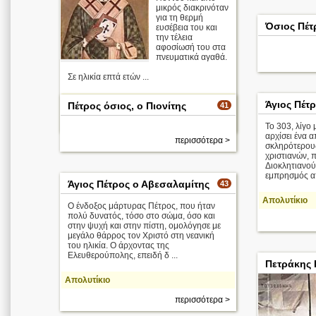
μικρός διακρινόταν
για τη θερμή
Όσιος Πέτ
ευσέβεια του και
την τέλεια
αφοσίωσή του στα
πνευματικά αγαθά.
Σε ηλικία επτά ετών ...
Απολυτίκιο
Άγιος Πέτ
Πέτρος όσιος, ο Πιονίτης
41
περισσότερα >
Το 303, λίγο 
αρχίσει ένα 
περισσότερα >
σκληρότερου
χριστιανών, 
Διοκλητιανού
εμπρησμός απ
Άγιος Πέτρος ο Αβεσαλαμίτης
43
Απολυτίκιο
Ο ένδοξος μάρτυρας Πέτρος, που ήταν
πολύ δυνατός, τόσο στο σώμα, όσο και
στην ψυχή και στην πίστη, ομολόγησε με
μεγάλο θάρρος τον Χριστό στη νεανική
του ηλικία. Ο άρχοντας της
Ελευθερούπολης, επειδή δ ...
Πετράκης 
Απολυτίκιο
περισσότερα >