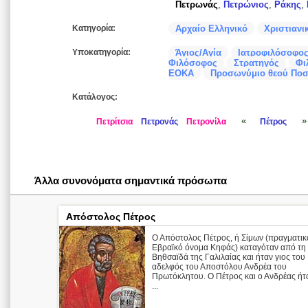
Πετρωνάς
,
Πετρώνιος
,
Ράκης
,
Κατηγορία:
Αρχαίο Ελληνικό
Χριστιανι
Υποκατηγορία:
Άγιος/Αγία
Ιατροφιλόσοφο
Φιλόσοφος
Στρατηγός
Φι
ΕΟΚΑ
Προσωνύμιο θεού Πο
Κατάλογος:
«
»
Πετρίτσια
Πετρονάς
Πετρονίλα
Πέτρος
Άλλα συνονόματα σημαντικά πρόσωπα
Απόστολος Πέτρος
Ο Απόστολος Πέτρος, ή Σίμων (πραγματικ
Εβραϊκό όνομα Κηφάς) καταγόταν από τη
Βηθσαϊδά της Γαλιλαίας και ήταν γιος του 
αδελφός του Αποστόλου Ανδρέα του
Πρωτόκλητου. Ο Πέτρος και ο Ανδρέας ήτ
...