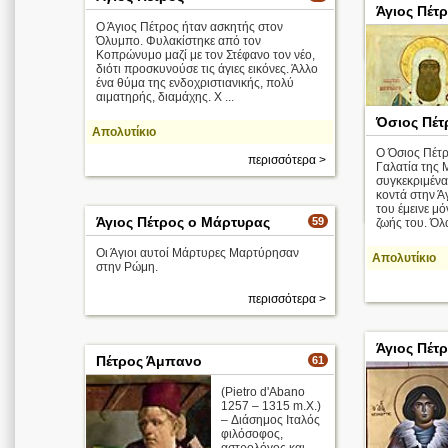
Άγιος Πέτ
Ο Άγιος Πέτρος ήταν ασκητής στον
Όλυμπο. Φυλακίστηκε από τον
Κοπρώνυμο μαζί με τον Στέφανο τον νέο,
διότι προσκυνούσε τις άγιες εικόνες. Άλλο
ένα θύμα της ενδοχριστιανικής, πολύ
αιματηρής, διαμάχης. Χ ...
Όσιος Πέτ
Απολυτίκιο
Ο Όσιος Πέτρ
περισσότερα >
Γαλατία της 
συγκεκριμένα
κοντά στην Ά
του έμεινε μ
Άγιος Πέτρος ο Μάρτυρας
59
ζωής του. Όλα
Οι Άγιοι αυτοί Μάρτυρες Μαρτύρησαν
Απολυτίκιο
στην Ρώμη.
περισσότερα >
Άγιος Πέτ
Πέτρος Άμπανο
61
(Pietro d'Abano
1257 – 1315 m.X.)
– Διάσημος Ιταλός
φιλόσοφος,