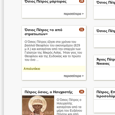
Όσιος Πέτρος μάρτυρας
28
Όσιος Πέτ
περισσότερα >
Όσιος Πέτρος «ο από
31
Όσιος Πέτ
στρατιωτών»
Ο Όσιος Πέτρος έζησε στα χρόνια του
βασιλιά Θεοφίλου του εικονομάχου (829
μ.Χ.) και καταγόταν από την επαρχία των
Γαλατών της Μικρός Ασίας. Ήταν γιος του
Θεοφίλου και της Ευδοκίας και το πρώτο
Άγιος Πέτ
του όνο ...
Νικαιας
Απολυτίκιο
περισσότερα >
Πέτρος όσιος, ο Ησυχαστής
Πέτρος, Ε
36
Ιεροσολύ
Ο Όσιος Πέτρος ο
Ησυχαστής
καταγόταν από τα
μέρη του Ευξείνου
Πόντου και από