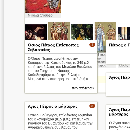
Νικόλα Ονούφρι
Όσιος Πέτρος Επίσκοπος
Πέτρος ο 
4
Σεβαστείας
Σταύρωση
Πέτρος &
Άγιος Πέτρος
Τίμια Αλυσίδα
Η άρνη
του
Ο Όσιος Πέτρος γεννήθηκε στην
Παύλος οι
Δομήνικος
του
του Πέ
Αποστόλου
θεμελιωτές
Θεοτοκόπου
Αποστόλου
(τρίτη) 
Καισάρεια της Καππαδοκίας το 349 μ.Χ.
Πέτρου
της
λος
Πέτρου
Bloch,
και ήταν αδελφός του Μεγάλου Βασιλείου
Καραβάτζιο
Χριστιανικής
και του Γρηγορίου Νύσσης.
Εκκλησίας
Καθοδηγήθηκε από την αδελφή του
Άγιος Πέτ
Μακρινά στην αυστηρή ασκητική ζωή κ ...
Απολυτίκιο
περισσότ
περισσότερα >
Άγιος Πέτρος ο μάρτυρας
8
Άγιος Πέτ
μάρτυρας
Όταν οι Βούλγαροι, επί Λέοντος Αρμενίου
του εικονομάχου (815 μ.Χ.). επιτέθηκαν
Οι Άγιοι αυτο
εναντίον του Βυζαντίου και κατέλαβαν την
βασιλιά Διοκ
Ανδριανούπολη, συνέλαβαν τον