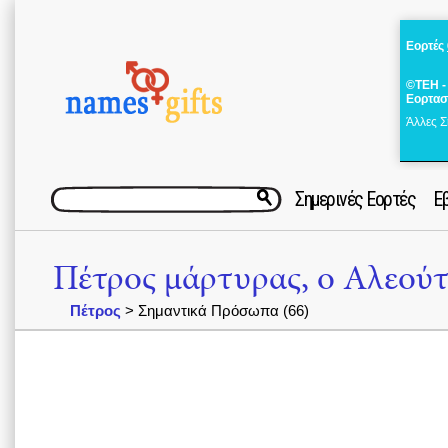
Εορτές
©ΤΕΗ -
Εορτασ
Άλλες Σ
Σημερινές Εορτές
Ε
Πέτρος μάρτυρας, ο Αλεούτ
Πέτρος
> Σημαντικά Πρόσωπα (66)