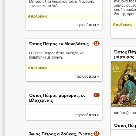
ηγεμόνα της 
Μητροπολίτη Αδριανούπολης Μανουήλ,
λοιπόν συνελ
τον επίσκοπο Δεβ ...
επειδή ομολό
δια της προσ .
Απολυτίκιο
Απολυτίκιο
περισσότερα >
Όσιος Πέτρος εν Μονεβάτοις
12
Όσιος Πέτ
Ο Όσιος Πέτρος ήταν μοναχός και
μάρτυρας
κοιμήθηκε με ειρήνη.
Απολυτίκιο
περισσότερα >
Όσιος Πέτρος μάρτυρας, εν
15
Βλαχέρναις
κατάρτιζε του
περισσότερα >
Απολυτίκιο
Όσιος Πέτ
Άγιος Πέτρος ο δούκας, Ρώσος
18