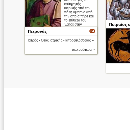
αστρολόγος και
καθηγητής
ιατρικής από την
πόλη Άμπανο από
την οποία πήρε και
το επίθετο του.
Πετραίος 
Έζησε στην
Ελλάδα και
Απολυτίκιο
Πετρονάς
64
σπούδασε για 20
χρόνι ...
Ιατρός - Θεός Ιατρικής - Ιατροφιλόσοφος –
περισσότερα >
περισσότερα >