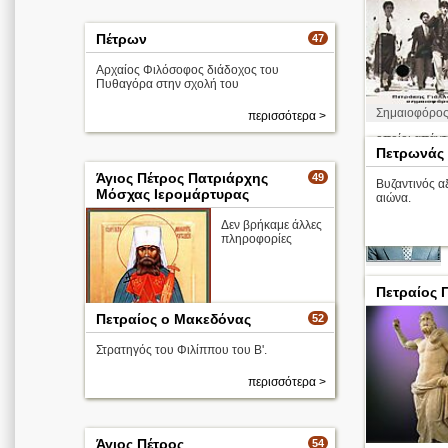
Πέτρων
47
Αρχαίος Φιλόσοφος διάδοχος του
Πυθαγόρα στην σχολή του
Σημαιοφόρο
περισσότερα >
οποίοι απάντ
Πετρωνάς
Άγιος Πέτρος Πατριάρχης
49
Βυζαντινός α
Μόσχας Ιερομάρτυρας
αιώνα.
Δεν βρήκαμε άλλες
πληροφορίες
Πετραίος 
Πετραίος ο Μακεδόνας
52
Στρατηγός του Φιλίππου του Β'.
περισσότερα >
περισσότερα >
Άγιος Πέτρος
54