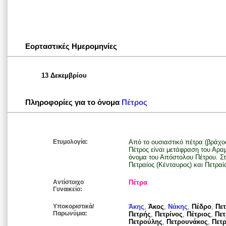
Εορταστικές Ημερομηνίες
13 Δεκεμβρίου
Πληροφορίες για το όνομα
Πέτρος
Ετυμολογία:
Από το ουσιαστικό πέτρα (βράχος
Πέτρος είναι μετάφραση του Αρα
όνομα του Απόστολου Πέτρου. Σ
Πετραίος (Κένταυρος) και Πετραί
Αντίστοιχο
Πέτρα
Γυναικείο:
Υποκοριστικά/
Άκης
,
Άκος
,
Νάκης
,
Πέδρο
,
Πετ
Παρωνύμια:
Πετρής
,
Πετρίνος
,
Πέτριος
,
Πε
Πετρούλης
,
Πετρουνάκος
,
Πετ