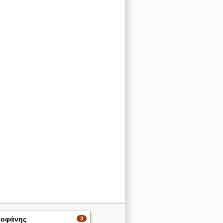
εοφάνης
3