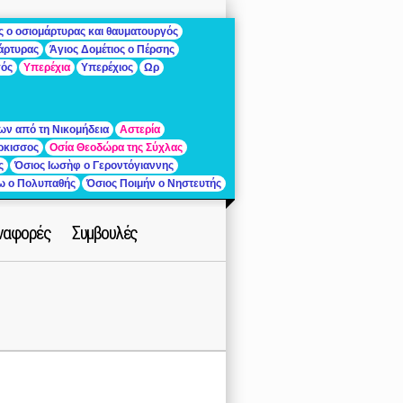
ς ο οσιομάρτυρας και θαυματουργός
μάρτυρας
Άγιος Δομέτιος ο Πέρσης
γός
Υπερέχια
Υπερέχιος
Ωρ
ων από τη Νικομήδεια
Αστερία
ρκισσος
Οσία Θεοδώρα της Σύχλας
ς
Όσιος Ιωσὴφ ο Γεροντόγιαννης
ίω ο Πολυπαθής
Όσιος Ποιμήν ο Νηστευτής
ναφορές
Συμβουλές