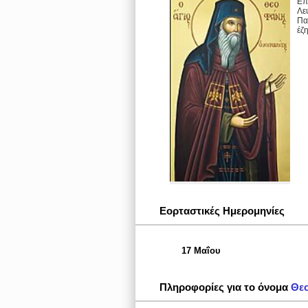
Επ
Λε
Πα
έζ
Εορταστικές Ημερομηνίες
17 Μαΐου
Πληροφορίες για το όνομα
Θε