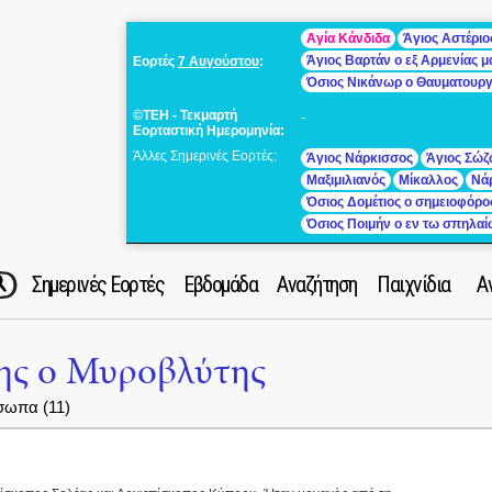
Αγία Κάνδιδα
Άγιος Αστέριο
Άγιος Βαρτάν ο εξ Αρμενίας 
Εορτές
7 Αυγούστου
:
Όσιος Νικάνωρ ο Θαυματουρ
©ΤΕΗ - Τεκμαρτή
-
Εορταστική Ημερομηνία:
Άλλες Σημερινές Εορτές:
Άγιος Νάρκισσος
Άγιος Σώζ
Μαξιμιλιανός
Μίκαλλος
Νά
Όσιος Δομέτιος ο σημειοφόρο
Όσιος Ποιμήν ο εν τω σπηλα
Σημερινές Εορτές
Εβδομάδα
Αναζήτηση
Παιχνίδια
Α
ης ο Μυροβλύτης
σωπα (11)