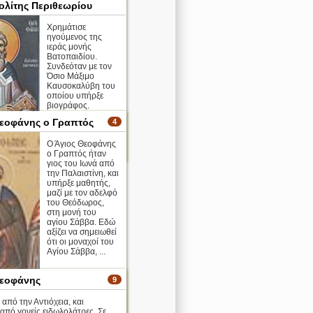
λίτης Περιθεωρίου
Xρημάτισε
ηγούμενος της
ιεράς μονής
Βατοπαιδίου.
Συνδεόταν με τον
Όσιο Μάξιμο
Καυσοκαλύβη του
οποίου υπήρξε
βιογράφος.
εοφάνης ο Γραπτός
4
Ο Άγιος Θεοφάνης
περισσότερα >
ο Γραπτός ήταν
γιος του Ιωνά από
την Παλαιστίνη, και
υπήρξε μαθητής,
μαζί με τον αδελφό
του Θεόδωρος,
στη μονή του
αγίου Σάββα. Εδώ
αξίζει να σημειωθεί
ότι οι μοναχοί του
Αγίου Σάββα, ...
εοφάνης
9
από την Αντιόχεια, και
από γονείς ειδωλολάτρες. Σε