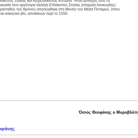
ίσκοπος Σολέας και Αρχιεπίσκοπος Κύπρου. Ήταν μοναχὸς από τη
υκωσία που αργότερα εξελέγη Επίσκοπος Σολέας (επαρχία Λευκωσίας).
ραιτηθείς τού θρόνου αποσύρθηκε στη Μονήν του Μέσα Ποταμού, όπου
ησε ασκητικό βίο, αποθανών περί το 1550.
Όσιος Θεοφάνης ο Μυροβλύτ
οφάνης