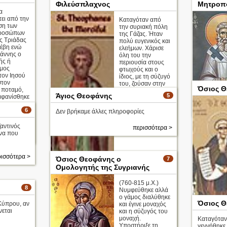
Φιλεύσπλαχνος
Μητροπο
α
ει από την
Καταγόταν από
ση των
την συριακή πόλη
προσώπων
της Γάζας. Ήταν
ας Τριάδας
πολύ ευγενικός και
έβη ενώ
ελεήμων. Χάρισε
ωάννης ο
όλη του την
ής ή
περιουσία στους
μος
φτωχούς και ο
τον Ιησού
ίδιος, με τη σύζυγό
στον
του, ζούσαν στην
Όσιος Θ
 ποταμό,
ένδεια (στέρηση,
Άγιος Θεοφάνης
5
μφανίσθηκε
φτώχεια).
6
Δεν βρήκαμε άλλες πληροφορίες
αντινός
περισσότερα >
να που
ισσότερα >
ισσότερα >
Όσιος Θεοφάνης ο
7
Ομολογητής της Συγριανής
(760-815 μ.Χ.)
8
Νυμφεύθηκε αλλά
ο γάμος διαλύθηκε
Όσιος Θ
Κύπρου, αν
και έγινε μοναχός
νεται
και η σύζυγός του
μοναχή.
Καταγόταν 
Υποστήριξε τη
γεννήθηκε 