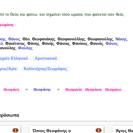
πό το Θεός και φαίνω. και σημαίνει τόσο ωραίος που φαίνεται σαν θεός.
εοφάνη
κης
,
Θάνος
,
Θέο
,
Θεοφανάκης
,
Θεοφανούλλης
,
Θεοφανούλης
,
Νάκης
,
εό
,
Φανέτσιος
,
Φάνης
,
Φανής
,
Φάνιας
,
Φανίκος
,
Φανιός
,
Φάνος
,
ανούλης
,
Φούλης
ρχαίο Ελληνικό
Χριστιανικό
γιος/Αγία
Καλλιτέχνης/Ζωγράφος
«
»
Θεοφάνη
Θεοφάνης
Θεοφανία
Θεοφάνια
Θεοφανώ
 πρόσωπα
Όσιος Θεοφάνης ο
Άγιος Θ
1
2