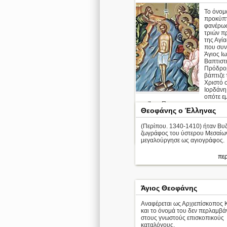
Το όνομ
προκύπτ
φανέρω
τριών 
της Αγί
που συν
Άγιος Ι
Βαπτιστ
Πρόδρο
βάπτιζε 
Χριστό 
Ιορδάνη
οπότε ε
το Άγιο Πν ...
Θεοφάνης ο Έλληνας
Απολυτίκιο
(Περίπου. 1340-1410) ήταν Βυζ
ζωγράφος του ύστερου Μεσαίω
περ
μεγαλούργησε ως αγιογράφος.
περ
Άγιος Θεοφάνης
Aναφέρεται ως Αρχιεπίσκοπος 
και το όνομά του δεν περλαμβά
στους γνωστούς επισκοπικούς
καταλόγους.