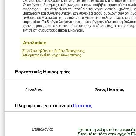
Ο άγιος μαζί με άλλους κατάγονταν από την Ιταλία και έζησαν στα χρόν
Όταν έγινε ο διωγμός κατά των χριστιανών, επιβιβάστηκαν σ' ένα πλο
Δυρραχίου. Εκεί όταν είδαν το μαρτύριο του Αγίου Αστείου (βλέπε 6 
μακάρισαν και συνελήφθηκαν. Στη συνέχεια αφού ομολόγησαν ότι είναι
ανθύπατου Αγρικόλα, τους έριξαν στο Αδριατικό πέλαγος και έτσι πή
μαρτυρίου. Τα δε άγια λείψανα τους, αφού βγήκαν έξω από τη θάλα
χρόνια, φανερώθηκαν στον επίσκοπο της Αλεξάνδρειας, ο όποιος, αφού
έκτισε στ' όνομα τους μικρή Εκκλησία.
Απολυτίκιο
Συν έξ κατήλθεν εις βυθόν Περεγρίνος,
Aθλήσεως εκείθεν αγρεύσων στέφος.
Εορταστικές Ημερομηνίες
7 Ιουλίου
Άγιος Παππίας
Πληροφορίες για το όνομα
Παππίας
Ετυμολογία:
Ηχοποίητη λέξη από το μωρουδίσ
Συναντάται τόσο στην αρχαία Ελλ