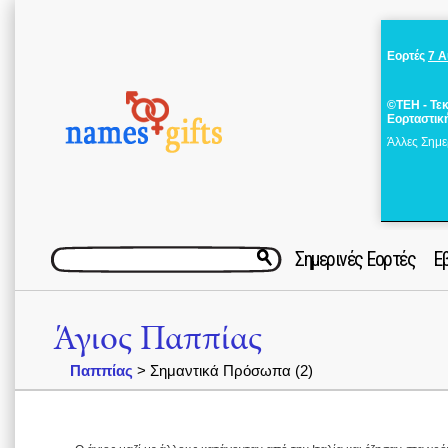
Εορτές
7 
©ΤΕΗ - Τε
Εορταστικ
Άλλες Σημε
Σημερινές Εορτές
Ε
Άγιος Παππίας
Παππίας
> Σημαντικά Πρόσωπα (2)