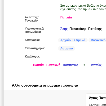
Στο αυτοκρατορικό Βυζάντιο έγι
είχε επίσης υπό την ευθύνη του τ
Αντίστοιχο
Παππία
Γυναικείο:
Υποκοριστικά/
Άκης
,
Παππιάκης
,
Παπάκης
Παρωνύμια:
Κατηγορία:
Αρχαίο Ελληνικό
Βυζαντινό
Υποκατηγορία:
Λατινικό
Κατάλογος:
«
Παππία
Παππιανή
Παππιανός
Παππίας
Άλλα συνονόματα σημαντικά πρόσωπα
Άγιος Παπ
Οι Άγιοι Παπ