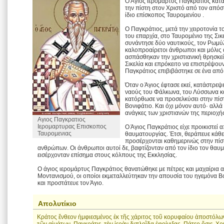
Ο Άγιος ιερομάρτυς Παγκράτιος κατα
την πίστη στον Χριστό από τον απόσ
ίδιο επίσκοπος Ταυρομενίου .
Ο Παγκράτιος, μετά την χειροτονία τ
του επαρχία, στο Ταυρομένιο της Σικ
συνάντησε δύο ναυτικούς, τον Ρωμύλ
καλοπροαίρετοι άνθρωποι και μόλις 
ασπάσθηκαν την χριστιανική θρησκεία
Σικελία και επρόκειτο να επιστρέψουν
Παγκράτιος επιβιβάστηκε σε ένα από 
Όταν ο Άγιος έφτασε εκεί, κατάστρεψ
ναούς του Φάλκωνα, του Λύσσωνα κα
κατόρθωσε να προσελκύσει στην πίσ
Βονιφάτιο. Και όχι μόνον αυτό· αλλά τ
ανάγκες των χριστιανών της περιοχή
Αγιος Παγκρατιος
Ιερομαρτυρας Επισκοπος
Ο Άγιος Παγκράτιος είχε προικιστεί α
Ταυρομενιας
θαυματουργίας. Έτσι, θεράπευε κάθε
προσέρχονται καθημερινώς στην πίσ
ανθρώπων. Οι άνθρωποι αυτοί δε, βαφτίζονταν από τον ίδιο τον θαυμ
εισέρχονταν επίσημα στους κόλπους της Εκκλησίας.
Ο άγιος ιερομάρτυς Παγκράτιος θανατώθηκε με πέτρες και μαχαίρια 
Μοντανισμού, οι οποίοι εκμεταλλεύτηκαν την απουσία του ηγεμόνα Βο
και προστάτευε τον Άγιο.
Απολυτίκιο
Κράτος ἔνθεον ἠμφιεσμένος ἐκ τῆς χάριτος τοῦ κορυφαίου ἀποστόλων