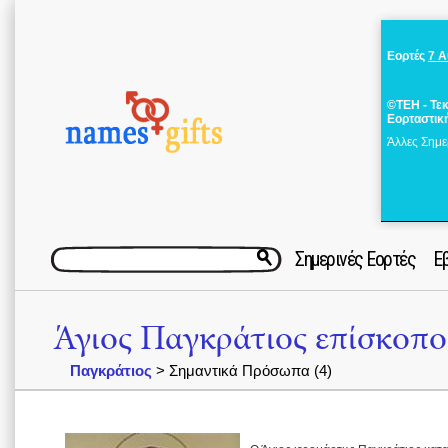
Εορτές
7 
©ΤΕΗ - Τε
Εορταστικ
Άλλες Σημε
Σημερινές Εορτές
Ε
Άγιος Παγκράτιος επίσκοπο
Παγκράτιος
> Σημαντικά Πρόσωπα (4)