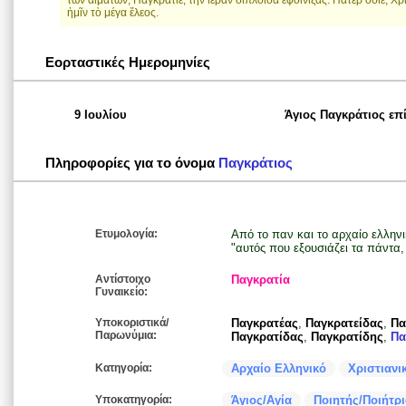
τῶν αἱμάτων, Παγκράτιε, τὴν ἱερὰν διπλοῒδα ἐφοίνιξας. Πάτερ ὅσιε, Χρ
ἡμῖν τὸ μέγα ἔλεος.
Εορταστικές Ημερομηνίες
9 Ιουλίου
Άγιος Παγκράτιος επ
Πληροφορίες για το όνομα
Παγκράτιος
Ετυμολογία:
Από το παν και το αρχαίο ελληνι
"αυτός που εξουσιάζει τα πάντα
Αντίστοιχο
Παγκρατία
Γυναικείο:
Υποκοριστικά/
Παγκρατέας
,
Παγκρατείδας
,
Πα
Παρωνύμια:
Παγκρατίδας
,
Παγκρατίδης
,
Πα
Κατηγορία:
Αρχαίο Ελληνικό
Χριστιανι
Υποκατηγορία:
Άγιος/Αγία
Ποιητής/Ποιήτρ