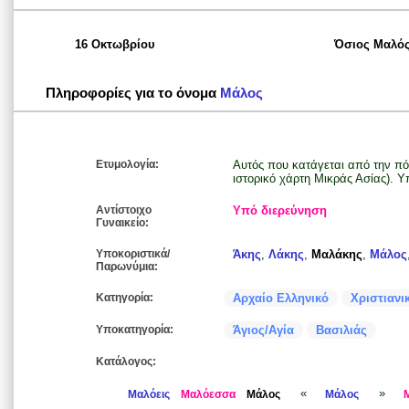
16 Οκτωβρίου
Όσιος Μαλό
Πληροφορίες για το όνομα
Μάλος
Ετυμολογία:
Αυτός που κατάγεται από την πόλ
ιστορικό χάρτη Μικράς Ασίας). 
Αντίστοιχο
Υπό διερεύνηση
Γυναικείο:
Υποκοριστικά/
Άκης
,
Λάκης
,
Μαλάκης
,
Μάλος
Παρωνύμια:
Κατηγορία:
Αρχαίο Ελληνικό
Χριστιανι
Υποκατηγορία:
Άγιος/Αγία
Βασιλιάς
Κατάλογος:
«
»
Μαλόεις
Μαλόεσσα
Μάλος
Μάλος