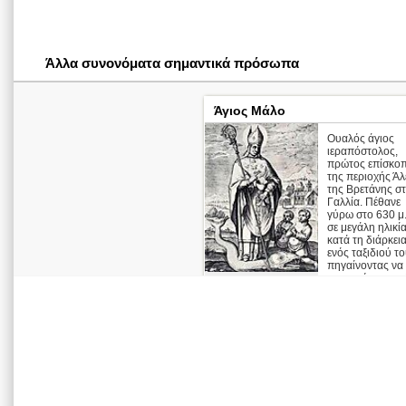
Άλλα συνονόματα σημαντικά πρόσωπα
Άγιος Μάλο
Ουαλός άγιος
ιεραπόστολος,
πρώτος επίσκο
της περιοχής Άλ
της Βρετάνης σ
Γαλλία. Πέθανε
γύρω στο 630 μ
σε μεγάλη ηλικί
κατά τη διάρκει
ενός ταξιδιού τ
πηγαίνοντας να
συναντήσει το φ
το ...