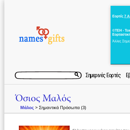
Εορτές
7 
©ΤΕΗ - Τε
Εορταστικ
Άλλες Σημε
Σημερινές Εορτές
Ε
Όσιος Μαλός
Μάλος
> Σημαντικά Πρόσωπα (3)