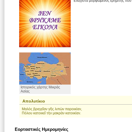
Ελάχιστα μορφωμένος ερημίτης που 
Ιστορικός χάρτης Μικράς
Ασίας
Απολυτίκιο
Μαλὸς βραχεῖαν γῆς λιπὼν παροικίαν,
Πόλου κατοικεῖ τὴν μακρὰν κατοικίαν.
Εορταστικές Ημερομηνίες