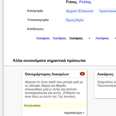
Ριάκης
,
Ρούλης
Κατηγορία:
Αρχαίο Ελληνικό
Χριστιανι
Υποκατηγορία:
Άγιος/Αγία
Κατάλογος:
«
Λυκαριος
Λυκάριος
Λυκάριος
Λυκάριος
Άλλα συνονόματα σημαντικά πρόσωπα
Οσιομάρτυρας Λυκαρίων
Λυκάριος
1
Φέρεται ότι ήταν παιδί που μόναζε μαζί με
Σπαρτιάτης έ
τις αδελφές Μαρία και Μάρθα,
Πελοποννησι
σταυρώθηκε μαζί μ' αυτές και κατόπιν
αποκεφαλίστηκε και αυτός. (Πιθανόν να
είναι ίδιος με αυτόν της 7ης Ιουνίου).
Απολυτίκιο
περισσότερα >