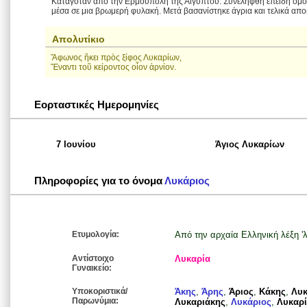
Καταγόταν από την Ερμούπολη της Αιγύπτου. Συνελήφθη επειδή ομολ
μέσα σε μια βρωμερή φυλακή. Μετά βασανίστηκε άγρια και τελικά απο
Απολυτίκιο
Ἄφωνος ἥκει πρὸς ξίφος Λυκαρίων,
Ἔναντι τοῦ κείροντος οἷον ἀρνίον.
Εορταστικές Ημερομηνίες
7 Ιουνίου
Άγιος Λυκαρίων
Πληροφορίες για το όνομα
Λυκάριος
Ετυμολογία:
Από την αρχαία Ελληνική λέξη 'λ
Αντίστοιχο
Λυκαρία
Γυναικείο:
Υποκοριστικά/
Άκης
,
Άρης
,
Άριος
,
Κάκης
,
Λυ
Παρωνύμια:
Λυκαριάκης
,
Λυκάριος
,
Λυκαρ