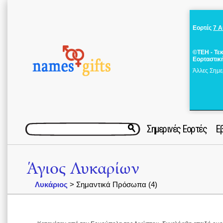
Εορτές
7 
©ΤΕΗ - Τε
Εορταστικ
Άλλες Σημε
Σημερινές Εορτές
Ε
Άγιος Λυκαρίων
Λυκάριος
> Σημαντικά Πρόσωπα (4)