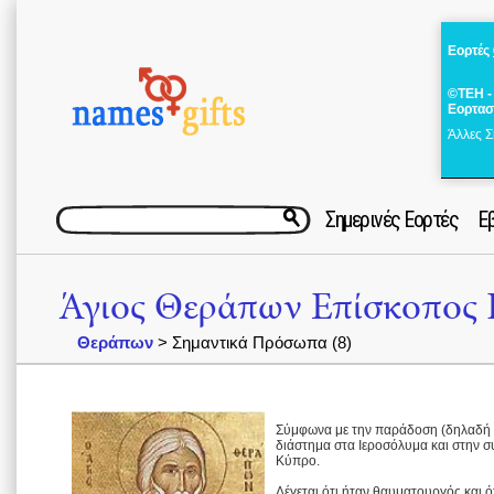
Εορτές
©ΤΕΗ -
Εορτασ
Άλλες Σ
Σημερινές Εορτές
Ε
Άγιος Θεράπων Επίσκοπος
Θεράπων
> Σημαντικά Πρόσωπα (8)
Σύμφωνα με την παράδοση (δηλαδή δε
διάστημα στα Ιεροσόλυμα και στην συ
Κύπρο.
Λέγεται ότι ήταν θαυματουργός και ότ