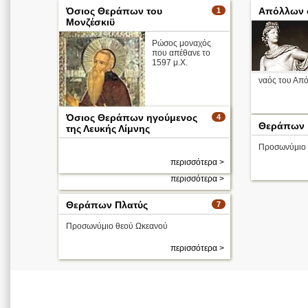
Όσιος Θεράπων του
Απόλλων 
1
Μονζέσκιϋ
Ρώσος μοναχός
που απέθανε το
1597 μ.Χ.
ναός του Απ
Όσιος Θεράπων ηγούμενος
4
Θεράπων
της Λευκής Λίμνης
Προσωνύμιο 
περισσότερα >
περισσότερα >
Θεράπων Πλατύς
7
Προσωνύμιο θεού Ωκεανού
περισσότερα >