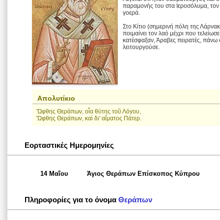
παραμονής του στα Ιεροσόλυμα, τον 
γοερά.
Στο Κίτιο (σημερινή πόλη της Λάρνακ
ποιμαίνει τον λαό μέχρι που τελείωσε
κατέσφαξαν, Άραβες πειρατές, πάνω
λειτουργούσε.
Απολυτίκιο
Ὤφθης Θεράπων, οἷα θύτης τοῦ Λόγου,
Ὤφθης Θεράπων, καὶ δι' αἵματος Πάτερ.
Εορταστικές Ημερομηνίες
14 Μαΐου
Άγιος Θεράπων Επίσκοπος Κύπρου
Πληροφορίες για το όνομα
Θεράπων