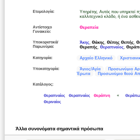
Ετυμολογία:
Υπηρέτης. Αυτός που υπηρετεί πχ
καλλιτεχνικό κλάδο, ή ένα ασθεν
Αντίστοιχο
Θεραπεία
Γυναικείο:
Υποκοριστικά/
Άκης
,
Θάκης
,
Θέπης Θεπής
,
Θ
Παρωνύμια:
Θεραπής
,
Θεραπναίος
,
Θεράπ
Κατηγορία:
Αρχαίο Ελληνικό
Χριστιανι
Υποκατηγορία:
Άγιος/Αγία
Προσωνύμιο Αρ
Έρωτα
Προσωνύμιο θεού Α
Κατάλογος:
«
Θεραπναίος
Θεραπναίος
Θεράπνη
Θεράπ
Θεριναίος
Άλλα συνονόματα σημαντικά πρόσωπα