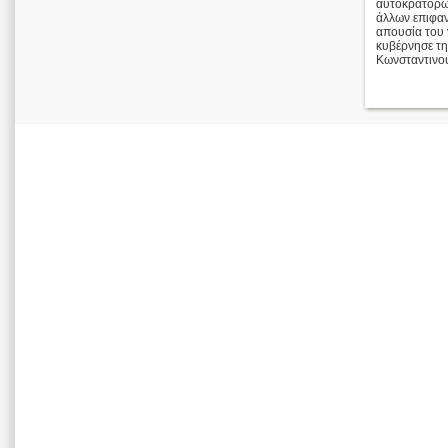
αυτοκρατόρω
άλλων επιφαν
απουσία του 
κυβέρνησε τη
Κωνσταντινού