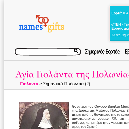
Εορτές
8 
©ΤΕΗ - Τε
Εορταστικ
Άλλες Σημε
Σημερινές Εορτές
Ε
Αγία Γιολάντα της Πολωνία
Γιολάντα
> Σημαντικά Πρόσωπα (2)
Θυγατέρα του Ούγρου Βασιλέα Μπάλα
της, Δούκα της Μείζονος Πολωνίας B
με μια από τις θυγατέρες της τα εγκ
αργότερα έγινε ηγουμένη. Όλη της η
σύζυγος και μητέρα ήταν γιομάτη απ
προς τον Χριστό.