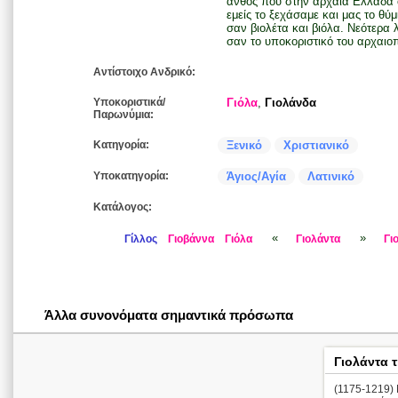
άνθος που στην αρχαία Ελλάδα ο
εμείς το ξεχάσαμε και μας το θύμ
σαν βιολέτα και βιόλα. Νεότερα λ
σαν το υποκοριστικό του αρχαιοπρ
Αντίστοιχο Ανδρικό:
Υποκοριστικά/
Γιόλα
,
Γιολάνδα
Παρωνύμια:
Κατηγορία:
Ξενικό
Χριστιανικό
Υποκατηγορία:
Άγιος/Αγία
Λατινικό
Κατάλογος:
«
»
Γίλλος
Γιοβάννα
Γιόλα
Γιολάντα
Γι
Άλλα συνονόματα σημαντικά πρόσωπα
Γιολάντα 
(1175-1219) 