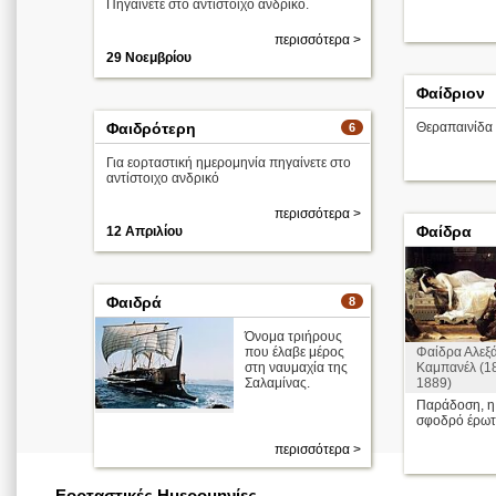
Πηγαίνετε στο αντίστοιχο ανδρικό.
περισσότερα >
29 Νοεμβρίου
Φαίδριον
Φαιδρότερη
Θεραπαινίδα 
6
Για εορταστική ημερομηνία πηγαίνετε στο
αντίστοιχο ανδρικό
περισσότερα >
Φαίδρα
12 Απριλίου
Φαιδρά
8
Όνομα τριήρους
Φαίδρα Αλεξ
που έλαβε μέρος
Καμπανέλ (1
στη ναυμαχία της
1889)
Σαλαμίνας.
Παράδοση, η
σφοδρό έρωτα 
περισσότερα >
Εορταστικές Ημερομηνίες