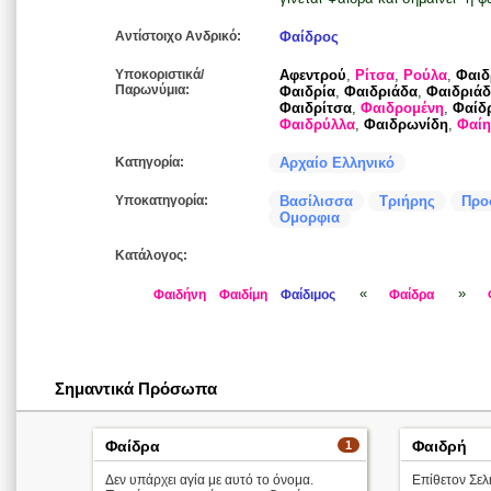
Αντίστοιχο Ανδρικό:
Φαίδρος
Υποκοριστικά/
Αφεντρού
,
Ρίτσα
,
Ρούλα
,
Φαιδ
Παρωνύμια:
Φαιδρία
,
Φαιδριάδα
,
Φαιδριά
Φαιδρίτσα
,
Φαιδρομένη
,
Φαίδ
Φαιδρύλλα
,
Φαιδρωνίδη
,
Φαίη
Κατηγορία:
Αρχαίο Ελληνικό
Υποκατηγορία:
Βασίλισσα
Τριήρης
Προ
Ομορφια
Κατάλογος:
«
»
Φαιδήνη
Φαιδίμη
Φαίδιμος
Φαίδρα
Σημαντικά Πρόσωπα
Φαίδρα
Φαιδρή
1
Δεν υπάρχει αγία με αυτό το όνομα.
Επίθετον Σελ