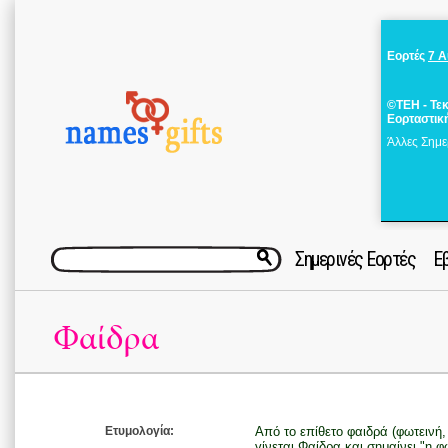
Εορτές
7 
©ΤΕΗ - Τε
Εορταστικ
Άλλες Σημε
Σημερινές Εορτές
Ε
Φαίδρα
Ετυμολογία:
Από το επίθετο φαιδρά (φωτεινή
γίνεται Φαίδρα και σημαίνει "η φ