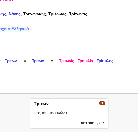
κης
,
Νάκης
,
Τριτωνάκης
,
Τρίτωνος
,
Τρίτωνας
ρχαίο Ελληνικό
«
»
ς
Τρίτων
Τρίτων
Τριτωνίς
Τριφυλία
Τρίφυλος
Τρίτων
1
Γιός του Ποσειδώνα.
περισσότερα >