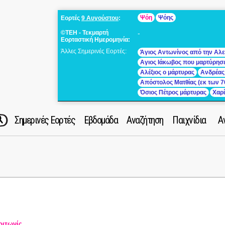
Ψόη
Ψόης
Εορτές
9 Αυγούστου
:
©ΤΕΗ - Τεκμαρτή
-
Εορταστική Ημερομηνία:
Άλλες Σημερινές Εορτές:
Άγιος Αντωνίνος από την Αλε
Αγιος Ιάκωβος που μαρτύρησ
Αλέξιος ο μάρτυρας
Ανδρέας
Απόστολος Ματθίας (εκ των 7
Όσιος Πέτρος μάρτυρας
Χαρ
Σημερινές Εορτές
Εβδομάδα
Αναζήτηση
Παιχνίδια
Α
ριτωνίς