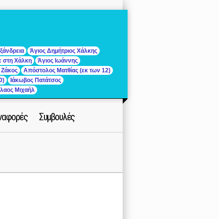
ξάνδρεια
Άγιος Δημήτριος Χάλκης
ε στη Χάλκη
Άγιος Ιωάννης
 Ζάκος
Απόστολος Ματθίας (εκ των 12)
0)
Ιάκωβος Πατάτσος
ίλαος Μιχαήλ
ναφορές
Συμβουλές