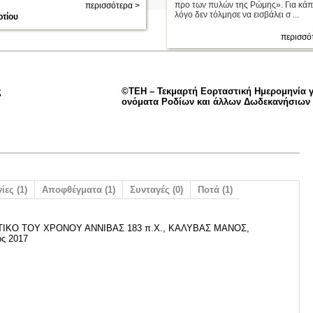
προ των πυλών της Ρώμης». Για κάπ
περισσότερα >
λόγο δεν τόλμησε να εισβάλει σ ...
ρτίου
περισσό
ς
©ΤΕΗ – Τεκμαρτή Εορταστική Ημερομηνία γ
ονόματα Ροδίων και άλλων Δωδεκανήσιων
ίες (1)
Αποφθέγματα (1)
Συνταγές (0)
Ποτά (1)
ΙΚΟ ΤΟΥ ΧΡΟΝΟΥ ΑΝΝΙΒΑΣ 183 π.Χ., ΚΑΛΥΒΑΣ ΜΑΝΟΣ,
ς 2017