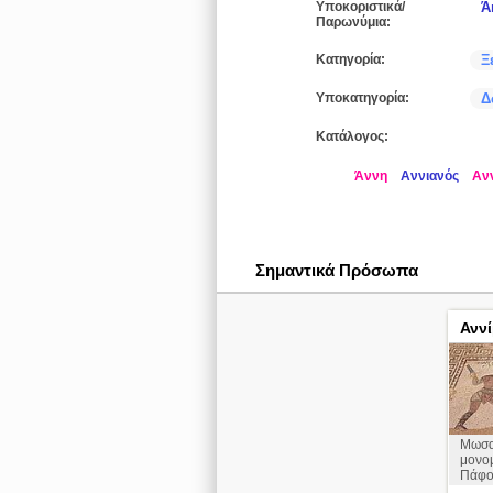
Υποκοριστικά/
Ά
Παρωνύμια:
Κατηγορία:
Ξ
Υποκατηγορία:
Δ
Κατάλογος:
Άννη
Αννιανός
Αν
Σημαντικά Πρόσωπα
Αννί
Μωσα
μονο
Πάφο