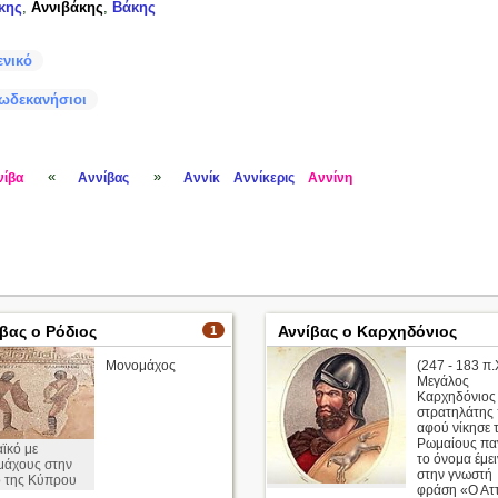
κης
,
Αννιβάκης
,
Βάκης
ενικό
ωδεκανήσιοι
«
»
νίβα
Αννίβας
Αννίκ
Αννίκερις
Αννίνη
βας ο Ρόδιος
Αννίβας ο Καρχηδόνιος
1
Μονομάχος
(247 - 183 π.
Μεγάλος
Καρχηδόνιος
στρατηλάτης
αφού νίκησε 
Ρωμαίους πα
ϊκό με
το όνομα έμει
μάχους στην
στην γνωστή
 της Κύπρου
φράση «Ο Αττ