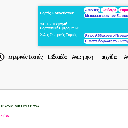
Αφέντης
Αφέντρα
Ευμο
Εορτές
6 Αυγούστου
:
Μεταμόρφωσις του Σωτήρ
©ΤΕΗ - Τεκμαρτή
-
Εορταστική Ημερομηνία:
Άλλες Σημερινές Εορτές:
Άγιος Αββακούμ ο Νεομάρ
Η Μεταμόρφωση του Σωτή
Σημερινές Εορτές
Εβδομάδα
Αναζήτηση
Παιχνίδια
Α
 ευλογία του θεού Βάαλ.
ννίβα