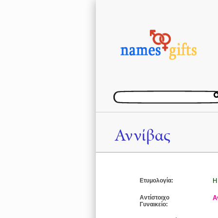
Αννίβας
Ετυμολογία:
Η
Αντίστοιχο
Α
Γυναικείο: