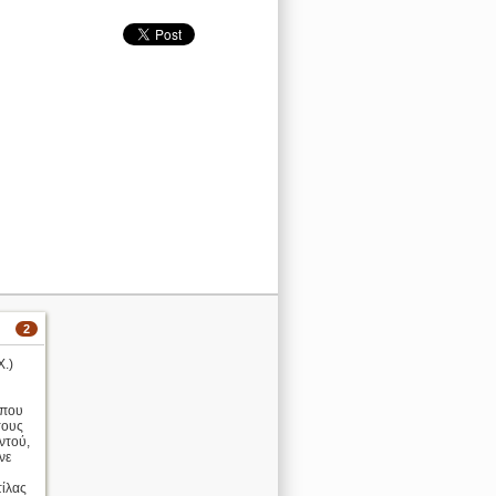
2
Χ.)
 που
τους
ντού,
νε
ίλας