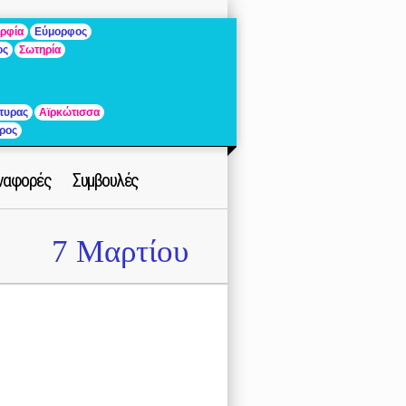
ρφία
Εύμορφος
ος
Σωτηρία
τυρας
Αϊρκώτισσα
ρος
ναφορές
Συμβουλές
7 Μαρτίου