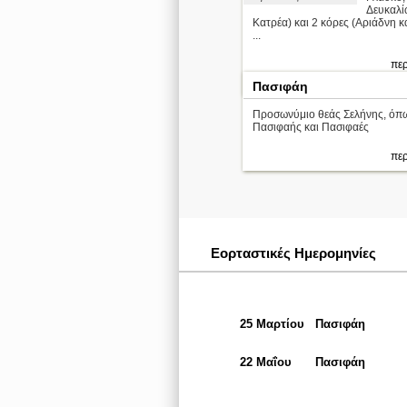
Δευκαλί
Κατρέα) και 2 κόρες (Αριάδνη κ
...
περ
22 Μαΐου
Πασιφάη
Προσωνύμιο θεάς Σελήνης, όπω
Πασιφαής και Πασιφαές
περ
Εορταστικές Ημερομηνίες
25 Μαρτίου
Πασιφάη
22 Μαΐου
Πασιφάη