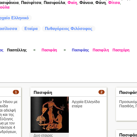
ασιφάνεια
,
Πασιφίτσα
,
Πασιφούλα
,
Φαίη
,
Φάνεια
,
Φάνη
,
Φίτσα
,
ούλα
ρχαίο Ελληνικό
ασίλισσα
Εταίρα
Πυθαγόρειος Φιλόσοφος
«
»
ας
Πασιτέλλης
Πασιφάη
Πασιφάης
Πασιφίλη
Πασιχόρη
Πασιφάη
Πασιφά
1
2
υ Ήλιου με
Αρχαία Ελληνίδα
Προσωνύμι
ανίδα
εταίρα
Πασιθόη, 
αι αδελφή
η και της
 Σύζυγος
ωα με τον
πέκτησε 4
Ανδρόγεων,
Πασιφά
Δυο εταιρες