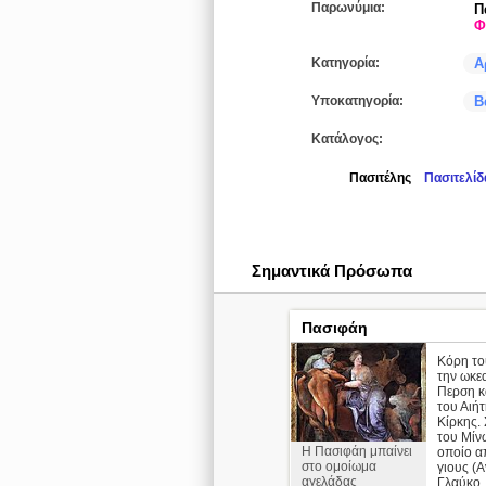
Παρωνύμια:
Π
Φ
Κατηγορία:
Α
Υποκατηγορία:
Β
Κατάλογος:
Πασιτέλης
Πασιτελίδ
Σημαντικά Πρόσωπα
Πασιφάη
Κόρη το
την ωκε
Περση κ
του Αιήτ
Κίρκης.
του Μίν
Η Πασιφάη μπαίνει
οποίο α
στο ομοίωμα
γιους (
αγελάδας
Γλαύκο,