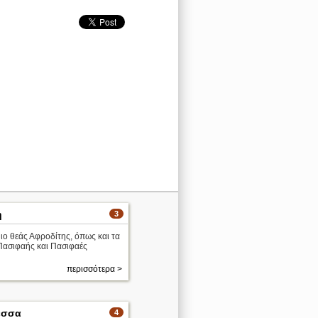
η
3
ο θεάς Αφροδίτης, όπως και τα
Πασιφαής και Πασιφαές
περισσότερα >
εσσα
4