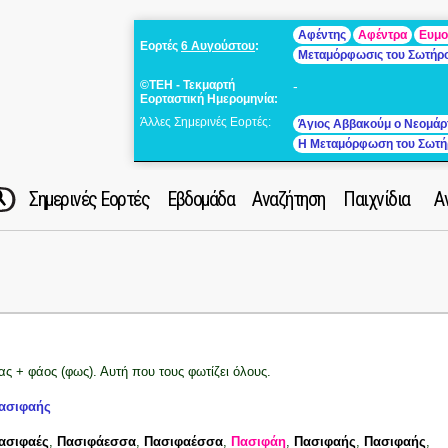
Αφέντης
Αφέντρα
Ευμο
Εορτές
6 Αυγούστου
:
Μεταμόρφωσις του Σωτήρ
©ΤΕΗ - Τεκμαρτή
-
Εορταστική Ημερομηνία:
Άλλες Σημερινές Εορτές:
Άγιος Αββακούμ ο Νεομάρ
Η Μεταμόρφωση του Σωτή
Σημερινές Εορτές
Εβδομάδα
Αναζήτηση
Παιχνίδια
Α
ας + φάος (φως). Αυτή που τους φωτίζει όλους.
ασιφαής
ασιφαές
,
Πασιφάεσσα
,
Πασιφαέσσα
,
Πασιφάη
,
Πασιφαής
,
Πασιφαής
,