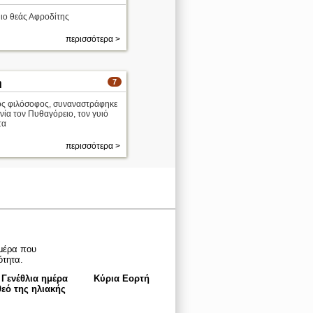
ο θεάς Αφροδίτης
περισσότερα >
η
7
ς φιλόσοφος, συναναστράφηκε
ινία τον Πυθαγόρειο, τον γυιό
τα
περισσότερα >
μέρα που
ότητα.
 Γενέθλια ημέρα
Κύρια Εορτή
εό της ηλιακής