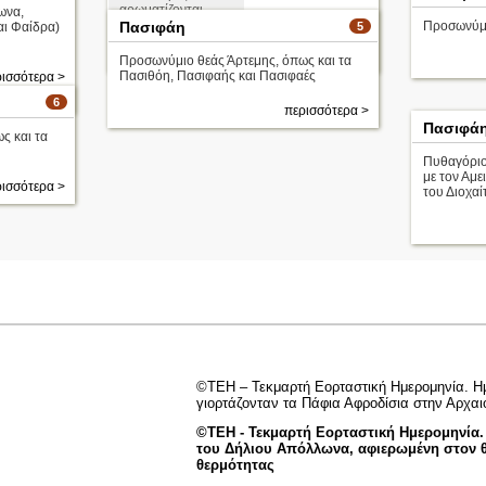
αρωματίζονται
ωνα,
Πασιφάη
Προσωνύμι
αι Φαίδρα)
5
περισσότερα >
25 Μαρτίου
Προσωνύμιο θεάς Άρτεμης, όπως και τα
Πασιθόη, Πασιφαής και Πασιφαές
ισσότερα >
6
περισσότερα >
Πασιφά
ς και τα
Πυθαγόριο
με τον Αμε
ισσότερα >
του Διοχαί
©ΤΕΗ – Τεκμαρτή Εορταστική Ημερομηνία. Η
γιορτάζονταν τα Πάφια Αφροδίσια στην Αρχαι
©ΤΕΗ - Τεκμαρτή Εορταστική Ημερομηνία.
του Δήλιου Απόλλωνα, αφιερωμένη στον θ
θερμότητας