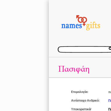
Πασιφάη
Ετυμολογία:
π
Αντίστοιχο Ανδρικό:
Π
Υποκοριστικά/
Π