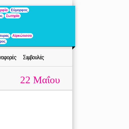
ρφία
Εύμορφος
ος
Σωτηρία
τυρας
Αϊρκώτισσα
ρος
ναφορές
Συμβουλές
22 Μαΐου