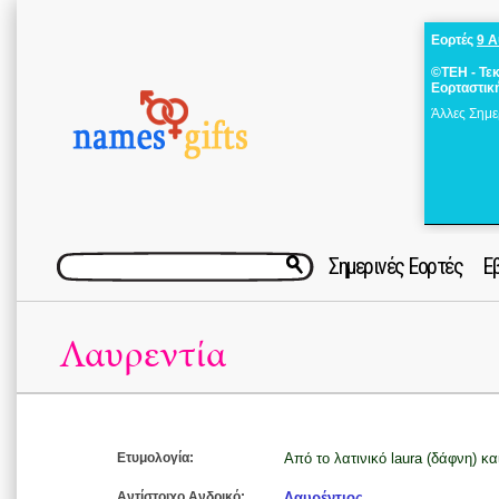
Εορτές
9 
©ΤΕΗ - Τε
Εορταστικ
Άλλες Σημε
Σημερινές Εορτές
Ε
Λαυρεντία
Ετυμολογία:
Από το λατινικό laura (δάφνη) κ
Αντίστοιχο Ανδρικό:
Λαυρέντιος