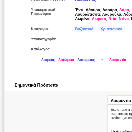
Υποκοριστικά/
Έντι
,
Λάουρα
,
Λαούρα
,
Λάρα
,
Παρωνύμια:
Λαυριώτισσα
,
Λαυρούλα
,
Λόρ
Λωρένα
,
Λωρέτα
,
Ντία
,
Ντίνα
,
Κατηγορία:
Βυζαντινό
Χριστιανικό
Υποκατηγορία:
Κατάλογος:
«
Λατρεύς
Λατώρεια
Λατώρειος
Λαυρεντία
Σημαντικά Πρόσωπα
Λαυρεντία
Δεν υπάρχει α
εορταστική η
αντίστοιχο αν