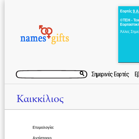
Εορτές
9 
©ΤΕΗ - Τε
Εορταστικ
Άλλες Σημε
Σημερινές Εορτές
Ε
Καικκίλιος
Ετυμολογία:
Αντίστοιχο