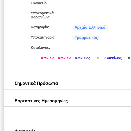
Γυναικείο:
Υποκοριστικά/
Παρωνύμια:
Κατηγορία:
Αρχαίο Ελληνικό
Υποκατηγορία:
Γραμματικός
Κατάλογος:
«
»
Καικιλία
Καικιλία
Καικίλιος
Καικκίλιος
Σημαντικά Πρόσωπα
Εορταστικές Ημερομηνίες