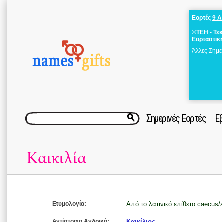
Εορτές
9 
©ΤΕΗ - Τε
Εορταστικ
Άλλες Σημε
Σημερινές Εορτές
Ε
Καικιλία
Ετυμολογία:
Από το λατινικό επίθετο caecus/
Αντίστοιχο Ανδρικό:
Καικίλιος