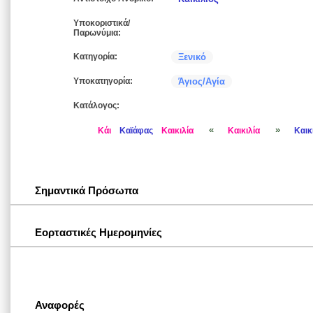
Υποκοριστικά/
Παρωνύμια:
Κατηγορία:
Ξενικό
Υποκατηγορία:
Άγιος/Αγία
Κατάλογος:
«
»
Κάι
Καϊάφας
Καικιλία
Καικιλία
Καικ
Σημαντικά Πρόσωπα
Εορταστικές Ημερομηνίες
Αναφορές