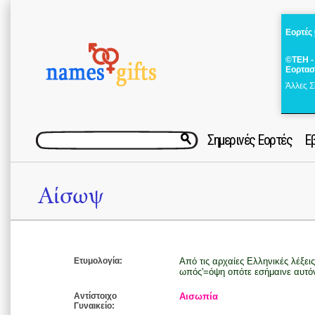
Εορτές
©ΤΕΗ -
Εορτασ
Άλλες Σ
Σημερινές Εορτές
Ε
Αίσωψ
Ετυμολογία:
Από τις αρχαίες Ελληνικές λέξει
ωπός'=όψη οπότε εσήμαινε αυτό
Αντίστοιχο
Αισωπία
Γυναικείο: