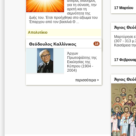
άνδρας διάσημος
για τη σύνεση, την
17 Μαρτίου
αρετή και τη
σεμνότητα της
ζωής του. Έτσι προήχθηκε στο αξίωμα του
Έπαρχου από τον βασιλιά Θ ...
Άγιος Θεό
Απολυτίκιο
Μαρτύρησε ε
περισσότερα >
(307 - 313 μ.
Θεόδουλος Καλλίνικος
18
Καισάρεια τη
3 Δεκεμβρίου
Άρχων
Πρωτοψάλτης της
17 Φεβρουα
Εκκλησίας της
Κύπρου (1904 -
2004)
Άγιος Θεό
περισσότερα >