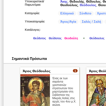
Υποκοριστικά/
Άκης
,
Θεδουλής
,
Θέδουλος
,
Θ
Παρωνύμια:
Θεοδούλιος
,
Θεόδουλος
,
Θεου
Κατηγορία:
Ελληνικό
Σύνθετο
Χριστ
Υποκατηγορία:
Άγιος/Αγία
Σαλός / Σαλή
Κατάλογος:
«
Θεόδοτος
Θεόδοτος
Θεοδούλη
Θεόδουλος
Σημαντικά Πρόσωπα
Άγιος Θεόδουλος
Άγιος Θεό
1
Ένας εκ των
σαράντα
χριστιανών
στρατιωτών που
μαρτύρησαν στη
Σεβάστεια της
Μικράς Ασίας στις
αρχές του 4ου μ.Χ.
αιώνα.