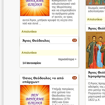
καθαρίσουν τον
ειδωλολατρικό ναό
της Μυρόπολης
διωγμός κατά
και να επιμεληθούν
ειδοποίησαν τ
τα αγάλματα μέσα
σ' αυτόν, οι τρεις
Απολυτίκιο
αυτοί Άγιοι, μπήκαν κρυφά τη νύχτα στο
ναό και συνέ ...
Άγιος Θεό
28 Οκτωβρί
Απολυτίκιο
περισσότερα >
Άγιος Θεόδουλος
12
12 Σεπτεμβρίου
Απολυτίκιο
περισσότερα >
14 Ιανουαρίου
Άγιος Θεό
Ιερομάρτυ
Όσιος Θεόδουλος «ο από
14
Απολυτίκιο
επάρχων»
Ο Άγιος Ιερ
αδελφός της 
18 Ιουνίου
Υπήρξε πατρίκιος
στο μετόχι τη
στα χρόνια του
Πυργώτου τη
Θεοδοσίου του
μαρτυρικά απ
Μεγάλου (379-
1822 μ.Χ.
395) και ήταν