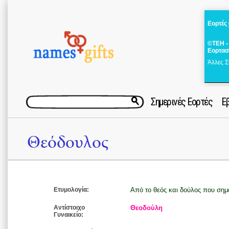
Εορτές
©ΤΕΗ -
Εορτασ
Άλλες Σ
Σημερινές Εορτές
Ε
Θεόδουλος
Ετυμολογία:
Από το θεός και δούλος που σημ
Αντίστοιχο
Θεοδούλη
Γυναικείο: