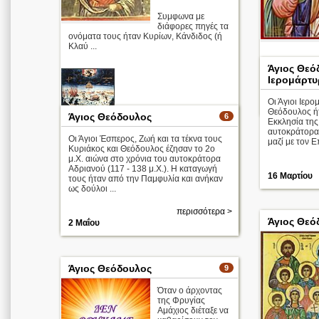
Συμφωνα με
διάφορες πηγές τα
ονόματα τους ήταν Κυρίων, Κάνδιδος (ή
Κλαύ ...
Άγιος Θεό
Απολυτίκιο
Ιερομάρτυ
Οι Άγιοι Ιερο
3 Δεκεμβρίο
Θεόδουλος ή
Άγιος Θεόδουλος
6
Εκκλησία της
αυτοκράτορα 
Οι Άγιοι Έσπερος, Ζωή και τα τέκνα τους
μαζί με τον 
Κυριάκος και Θεόδουλος έζησαν το 2ο
Οι Άγιοι
μ.Χ. αιώνα στο χρόνια του αυτοκράτορα
Τεσσαράκοντ
Αδριανού (117 - 138 μ.Χ.). Η καταγωγή
α
16 Μαρτίου
τους ήταν από την Παμφυλία και ανήκαν
Απολυτίκιο
ως δούλοι ...
περισσότερα >
περισσότερα >
9 Μαρτίου
Άγιος Θεό
2 Μαΐου
Άγιος Θεόδουλος
9
Όταν ο άρχοντας
της Φρυγίας
Αμάχιος διέταξε να