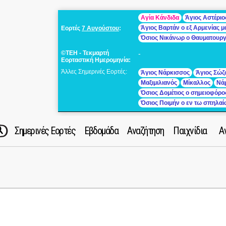
Αγία Κάνδιδα
Άγιος Αστέριο
Άγιος Βαρτάν ο εξ Αρμενίας 
Εορτές
7 Αυγούστου
:
Όσιος Νικάνωρ ο Θαυματουρ
©ΤΕΗ - Τεκμαρτή
-
Εορταστική Ημερομηνία:
Άλλες Σημερινές Εορτές:
Άγιος Νάρκισσος
Άγιος Σώζ
Μαξιμιλιανός
Μίκαλλος
Νά
Όσιος Δομέτιος ο σημειοφόρο
Όσιος Ποιμήν ο εν τω σπηλα
Σημερινές Εορτές
Εβδομάδα
Αναζήτηση
Παιχνίδια
Α