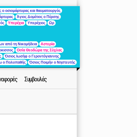
ς ο οσιομάρτυρας και θαυματουργός
μάρτυρας
Άγιος Δομέτιος ο Πέρσης
γός
Υπερέχια
Υπερέχιος
Ωρ
ων από τη Νικομήδεια
Αστερία
ρκισσος
Οσία Θεοδώρα της Σύχλας
ς
Όσιος Ιωσὴφ ο Γεροντόγιαννης
ίω ο Πολυπαθής
Όσιος Ποιμήν ο Νηστευτής
ναφορές
Συμβουλές