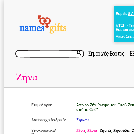
Εορτές
8 
©ΤΕΗ - Τε
Εορταστικ
Άλλες Σημε
Σημερινές Εορτές
Ε
Ζήνα
Ετυμολογία:
Από το Ζήν (όνομα του Θεού Ζευς
από το Θεό"
Αντίστοιχο Ανδρικό:
Ζήνων
Υποκοριστικά/
Ζένα
,
Ζένια
,
Ζηνιώ
,
Ζηνούλα
,