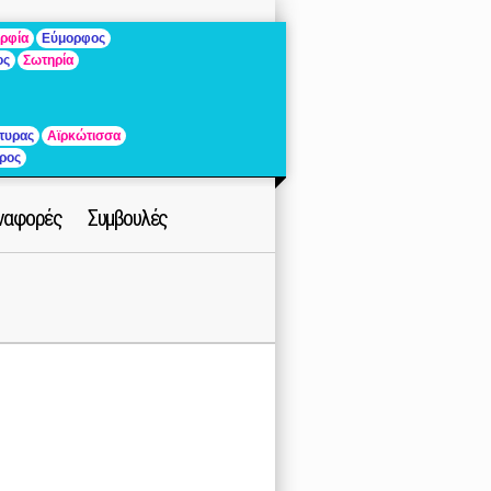
ρφία
Εύμορφος
ος
Σωτηρία
τυρας
Αϊρκώτισσα
ρος
ναφορές
Συμβουλές