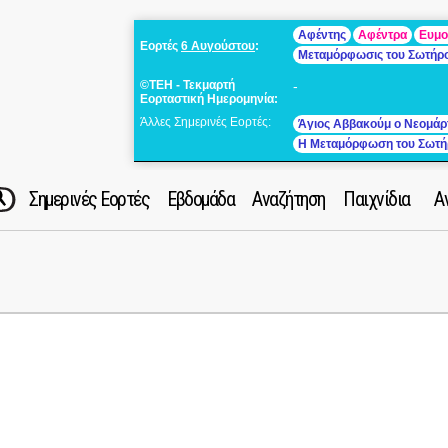
Αφέντης
Αφέντρα
Ευμο
Εορτές
6 Αυγούστου
:
Μεταμόρφωσις του Σωτήρ
©ΤΕΗ - Τεκμαρτή
-
Εορταστική Ημερομηνία:
Άλλες Σημερινές Εορτές:
Άγιος Αββακούμ ο Νεομάρ
Η Μεταμόρφωση του Σωτή
Σημερινές Εορτές
Εβδομάδα
Αναζήτηση
Παιχνίδια
Α