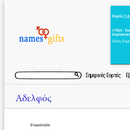
Εορτές
7 
©ΤΕΗ - Τε
Εορταστικ
Άλλες Σημε
Σημερινές Εορτές
Ε
Αδελφός
Ετυμολογία: