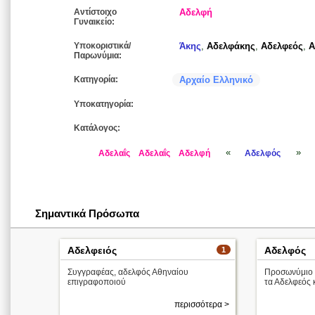
Αντίστοιχο
Αδελφή
Γυναικείο:
Υποκοριστικά/
Άκης
,
Αδελφάκης
,
Αδελφεός
,
Α
Παρωνύμια:
Κατηγορία:
Αρχαίο Ελληνικό
Υποκατηγορία:
Κατάλογος:
«
»
Αδελαΐς
Αδελαΐς
Αδελφή
Αδελφός
Σημαντικά Πρόσωπα
Αδελφειός
Αδελφός
1
Συγγραφέας, αδελφός Αθηναίου
Προσωνύμιο 
επιγραφοποιού
τα Αδελφεός 
περισσότερα >