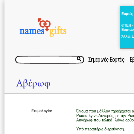
Εορτές
©ΤΕΗ -
Εορτασ
Άλλες Σ
Σημερινές Εορτές
Ε
Αβέρωφ
Ετυμολογία:
Όνομα που μάλλον προέρχεται α
Ρωσία έγινε Αυγερός, με την Ρω
Αυγέρωφ που τελικά, λόγω ορθο
Υπό περαιτέρω διερεύνηση.