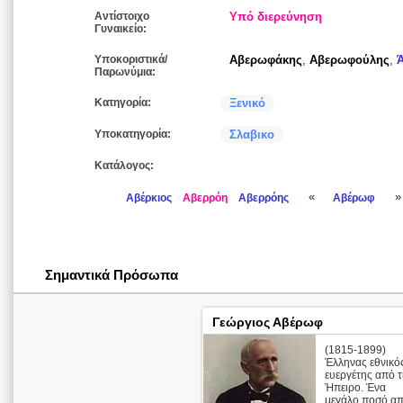
Αντίστοιχο
Υπό διερεύνηση
Γυναικείο:
Υποκοριστικά/
Αβερωφάκης
,
Αβερωφούλης
,
Παρωνύμια:
Κατηγορία:
Ξενικό
Υποκατηγορία:
Σλαβικο
Κατάλογος:
«
»
Αβέρκιος
Αβερρόη
Αβερρόης
Αβέρωφ
Σημαντικά Πρόσωπα
Γεώργιος Αβέρωφ
(1815-1899)
Έλληνας εθνικό
ευεργέτης από 
Ήπειρο. Ένα
μεγάλο ποσό α