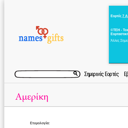
Εορτές
7 
©ΤΕΗ - Τε
Εορταστικ
Άλλες Σημε
Σημερινές Εορτές
Ε
Αμερίκη
Ετυμολογία: