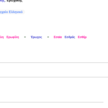
κης
,
Ερωχάκης
ρχαίο Ελληνικό
«
»
ίλη
Ερωφίλη
Έρωχος
Εσαϊα
Εσδράς
Εσθήρ