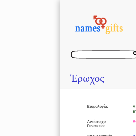
Έρωχος
Ετυμολογία:
Α
τ
Αντίστοιχο
Υ
Γυναικείο: