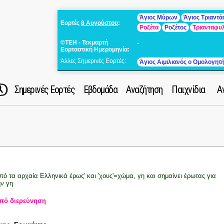
Άγιος Μύρων
Άγιος Τριαντ
Εορτές
8 Αυγούστου
:
Ροζέτα
Ροζέτος
Τριανταφυ
©ΤΕΗ - Τεκμαρτή
-
Εορταστική Ημερομηνία:
Άλλες Σημερινές Εορτές:
Άγιος Αιμιλιανός ο Ομολογητ
Σημερινές Εορτές
Εβδομάδα
Αναζήτηση
Παιχνίδια
Α
πό τα αρχαία Ελληνικά έρως' και 'χους'=χώμα, γη και σημαίνει έρωτας για
ην γη
πό διερεύνηση