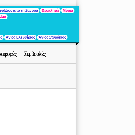
άφυλλος από τη Ζαγορά
Θεοκλητώ
Μύρια
λλιά
ής
Άγιος Ελευθέριος
Άγιος Στυράκιος
ναφορές
Συμβουλές