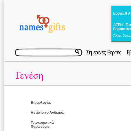
Εορτές
8 
©ΤΕΗ - Τε
Εορταστικ
Άλλες Σημε
Σημερινές Εορτές
Ε
Γενέση
Ετυμολογία:
Αντίστοιχο Ανδρικό:
Υποκοριστικά/
Παρωνύμια: