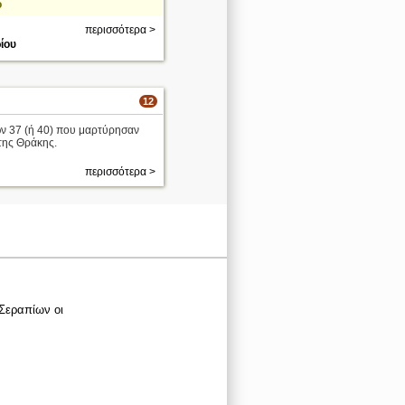
ο
περισσότερα >
ίου
12
ων 37 (ή 40) που μαρτύρησαν
της Θράκης.
περισσότερα >
 Σεραπίων οι