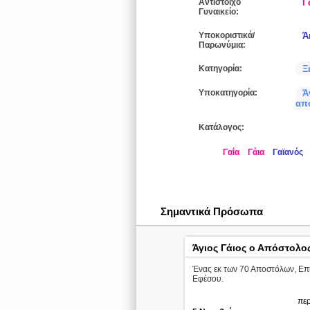
Αντίστοιχο
Γ
Γυναικείο:
Υποκοριστικά/
Ά
Παρωνύμια:
Κατηγορία:
Ξ
Υποκατηγορία:
Ά
από
Κατάλογος:
Γαΐα
Γάια
Γαϊανός
Σημαντικά Πρόσωπα
Άγιος Γάιος ο Απόστολο
Ένας εκ των 70 Αποστόλων, Ε
Εφέσου.
περ