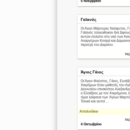
5 Νοεμβρίου
Γαϊανός
Οι Άγιοι Μάρτυρες Νεόφυτος, Γ
Γαϊανός τελειώθηκαν διά ξίφου
αυτών ετελείτο στο ναό των Αγί
Αναργύρων Κοσμά και Δαμιανού
περιοχή του Δαρείου.
περ
Άγιος Γάιος
Οι Άγιοι Φαύστος, Γάιος, Ευσέβ
Χαιρήμων ήταν μαθητές του Αγ
Διονυσίου επισκόπου Αλεξανδρε
ο Εύσέβιος με τον Χαιρήμονα, 
τίμια λείψανα των 'Αγίων Μαρτ
Τελικά και αυτοί ...
Απολυτίκιο
περ
4 Οκτωβρίου