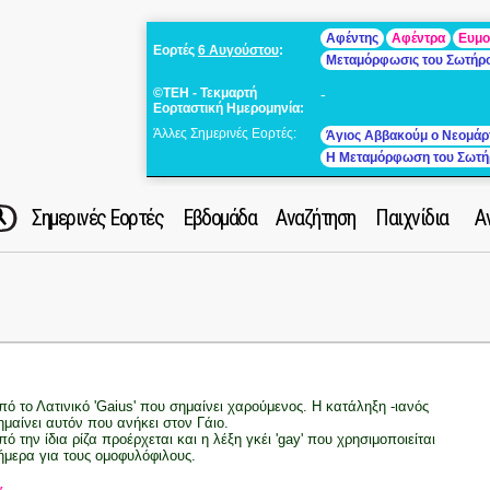
Αφέντης
Αφέντρα
Ευμο
Εορτές
6 Αυγούστου
:
Μεταμόρφωσις του Σωτήρ
©ΤΕΗ - Τεκμαρτή
-
Εορταστική Ημερομηνία:
Άλλες Σημερινές Εορτές:
Άγιος Αββακούμ ο Νεομάρ
Η Μεταμόρφωση του Σωτή
Σημερινές Εορτές
Εβδομάδα
Αναζήτηση
Παιχνίδια
Α
πό το Λατινικό 'Gaius' που σημαίνει χαρούμενος. Η κατάληξη -ιανός
ημαίνει αυτόν που ανήκει στον Γάιο.
πό την ίδια ρίζα προέρχεται και η λέξη γκέι 'gay' που χρησιμοποιείται
ήμερα για τους ομοφυλόφιλους.