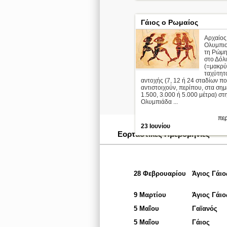
Γάιος ο Ρωμαίος
Αρχαίος
Ολυμπιο
τη Ρώμη 
στο Δόλ
(=μακρύ
ταχύτητ
αντοχής (7, 12 ή 24 σταδίων π
αντιστοιχούν, περίπου, στα σημ
1.500, 3.000 ή 5.000 μέτρα) στ
Ολυμπιάδα ...
περ
23 Ιουνίου
Εορταστικές Ημερομηνίες
28 Φεβρουαρίου
Άγιος Γάιο
9 Μαρτίου
Άγιος Γάιο
5 Μαΐου
Γαϊανός
5 Μαΐου
Γάιος