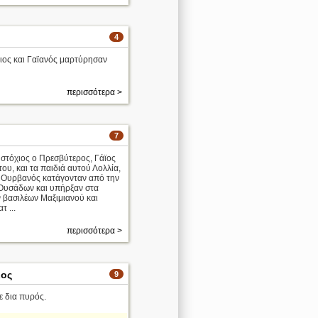
4
άιος και Γαϊανός μαρτύρησαν
περισσότερα >
7
υστόχιος ο Πρεσβύτερος, Γάϊος
του, και τα παιδιά αυτού Λολλία,
 Ουρβανός κατάγονταν από την
Ουσάδων και υπήρξαν στα
 βασιλέων Μαξιμιανού και
τ ...
περισσότερα >
ιος
9
 δια πυρός.