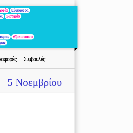
ρφία
Εύμορφος
ος
Σωτηρία
τυρας
Αϊρκώτισσα
ρος
ναφορές
Συμβουλές
5 Νοεμβρίου