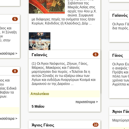
Σεβάστεια της
Μικράς Ασίας στις
αρχές του 4ου μ.Χ.
Γαϊανός
αιώνα. Συμφωνα
5
με διάφορες πηγές τα ονόματα τους ήταν
Κυρίων, Κάνδιδος (ή Κλαύδιος), Δόμ ...
Οι Άγιοι Γ
άιος και
δια πυρός.
ς. Η Σύναξη
ων
, στην
ισσότερα >
Γαϊανός
6
Γάιος
(1) Οι Άγιοι Νεόφυτος, Ζήνων, Γάιος,
Οι Άγιοι Ε
Οι Άγιοι
Μάρκος, Μακάριος και Γαϊανός
ο ανεψιός 
Τεσσαράκοντ
8
μαρτύρησαν δια πυρός. «Τελείται δε η
Πρόβη και
α
αυτών Σύναξις εν τω εξαέρω οίκω των
πόλη των 
Αγίων και ενδόξων Αναργύρων Κοσμά και
ιος και
χρόνια των
Απολυτίκιο
Δαμιανού εν της Δαρείου ...
ίου
Αγρίππα κα
ίας Ειδικά
περισσότερα >
έθαβαν τα
Απολυτίκιο
ύρων.
περισσότερα >
5 Μαΐου
Άγιοι Γά
ισσότερα >
Μαρτύρησε
Άγιος Γάιος
10