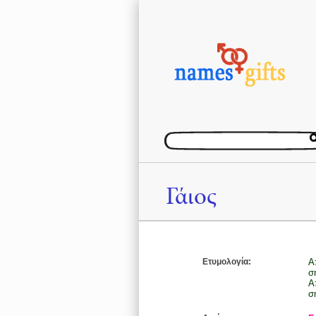
Γάιος
Ετυμολογία:
Α
σ
Α
σ