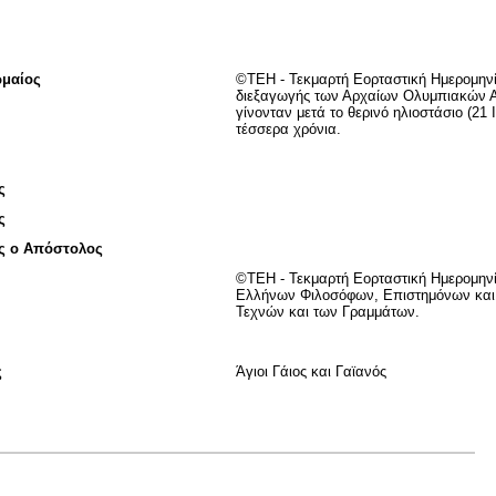
ωμαίος
©TEH - Τεκμαρτή Εορταστική Ημερομηνί
διεξαγωγής των Αρχαίων Ολυμπιακών
γίνονταν μετά το θερινό ηλιοστάσιο (21 
τέσσερα χρόνια.
ς
ς
ος ο Απόστολος
©ΤΕΗ - Τεκμαρτή Εορταστική Ημερομην
Ελλήνων Φιλοσόφων, Επιστημόνων κα
Τεχνών και των Γραμμάτων.
ς
Άγιοι Γάιος και Γαϊανός