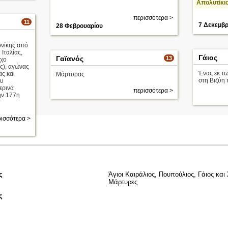
Απολυτίκι
περισσότερα >
11
7 Δεκεμβρ
28 Φεβρουαρίου
νίκης από
Ιταλίας,
Γάιος
Γαϊανός
13
ιχο
ς), αγώνας
Ένας εκ τ
ας και
Μάρτυρας
στη Βιζύη 
ου
ερινά
περισσότερα >
ην 177η
ισσότερα >
ς
Άγιοι Καιράλιος, Πουπούλιος, Γάιος και
Μάρτυρες
ς