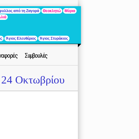
άφυλλος από τη Ζαγορά
Θεοκλητώ
Μύρια
λλιά
ής
Άγιος Ελευθέριος
Άγιος Στυράκιος
ναφορές
Συμβουλές
24 Οκτωβρίου