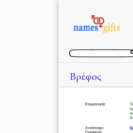
Βρέφος
Ετυμολογία:
Τ
π
ο
Α
Αντίστοιχο
Β
Γυναικείο: