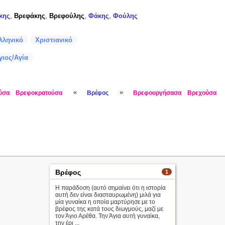
κης
,
Βρεφάκης
,
Βρεφούλης
,
Φάκης
,
Φούλης
λληνικό
Χριστιανικό
γιος/Αγία
«
»
ύσα
Βρεφοκρατούσα
Βρέφος
Βρεφουργήσασα
Βρεχούσα
Βρέφος
1
Η παράδοση (αυτό σημαίνει ότι η ιστορία
αυτή δεν είναι διασταυρωμένη) μιλά για
μία γυναίκα η οποία μαρτύρησε με το
βρέφος της κατά τους διωγμούς, μαζί με
τον Άγιο Αρέθα. Την Άγια αυτή γυναίκα,
την έρι ...