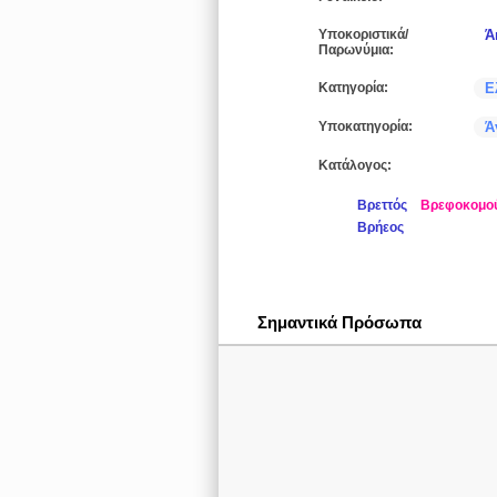
Υποκοριστικά/
Ά
Παρωνύμια:
Κατηγορία:
Ε
Υποκατηγορία:
Ά
Κατάλογος:
Βρεττός
Βρεφοκομο
Βρήεος
Σημαντικά Πρόσωπα