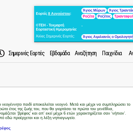
Άγιος Μύρων
Άγιος Τριαντ
Εορτές
8 Αυγούστου
:
Ροζέτα
Ροζέτος
Τριανταφυ
©ΤΕΗ - Τεκμαρτή
-
Εορταστική Ημερομηνία:
Άλλες Σημερινές Εορτές:
Άγιος Αιμιλιανός ο Ομολογητ
Σημερινές Εορτές
Εβδομάδα
Αναζήτηση
Παιχνίδια
Α
ο νεογέννητο παιδί αποκαλείται νεογνό. Μετά και μέχρι να συμπληρώσει το
ρώτο έτος της ζωής του, που θα γιορτάσει τα πρώτα του γενέθλια,
νομάζεται ‘βρέφος’ και απ’ εκεί μέχρι 6 ετών χαρακτηρίζεται σαν ‘νήπιον’.
πό εδώ προέρχεται και η λέξη νηπιαγωγείο.
ρέφος