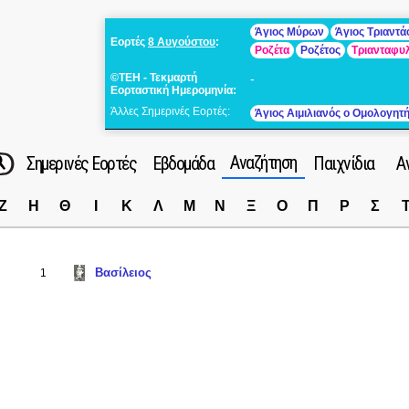
Άγιος Μύρων
Άγιος Τριαντ
Εορτές
8 Αυγούστου
:
Ροζέτα
Ροζέτος
Τριανταφυ
©ΤΕΗ - Τεκμαρτή
-
Εορταστική Ημερομηνία:
Άλλες Σημερινές Εορτές:
Άγιος Αιμιλιανός ο Ομολογητ
Αναζήτηση
Σημερινές Εορτές
Εβδομάδα
Παιχνίδια
Α
Ζ
Η
Θ
Ι
Κ
Λ
Μ
Ν
Ξ
Ο
Π
Ρ
Σ
Βασίλειος
1