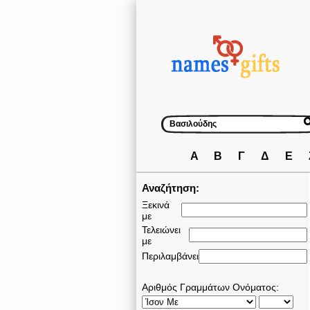
Α
Β
Γ
Δ
Ε
Αναζήτηση:
Ξεκινά
με
Τελειώνει
με
Περιλαμβάνει
Αριθμός Γραμμάτων Ονόματος: