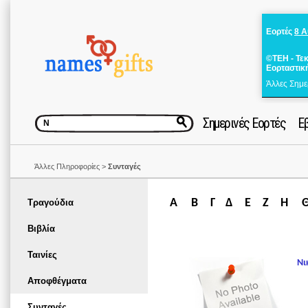
Εορτές
8 
©ΤΕΗ - Τε
Εορταστικ
Άλλες Σημε
Σημερινές Εορτές
Ε
Άλλες Πληροφορίες >
Συνταγές
Α
Β
Γ
Δ
Ε
Ζ
Η
Τραγούδια
Βιβλία
Ταινίες
Νι
Αποφθέγματα
Συνταγές