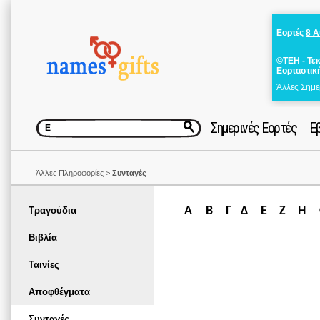
Εορτές
8 
©ΤΕΗ - Τε
Εορταστικ
Άλλες Σημε
Σημερινές Εορτές
Ε
Άλλες Πληροφορίες >
Συνταγές
Α
Β
Γ
Δ
Ε
Ζ
Η
Τραγούδια
Βιβλία
Ταινίες
Αποφθέγματα
Συνταγές