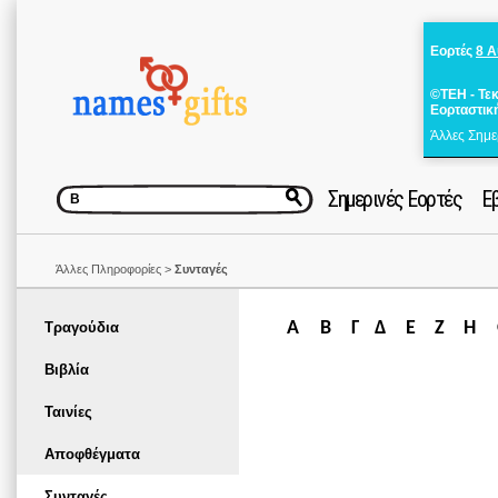
Εορτές
8 
©ΤΕΗ - Τε
Εορταστικ
Άλλες Σημε
Σημερινές Εορτές
Ε
Άλλες Πληροφορίες >
Συνταγές
Α
Β
Γ
Δ
Ε
Ζ
Η
Τραγούδια
Βιβλία
Ταινίες
Αποφθέγματα
Συνταγές