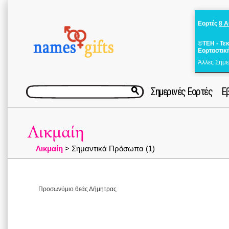
Εορτές
8 
©ΤΕΗ - Τε
Εορταστικ
Άλλες Σημε
Σημερινές Εορτές
Ε
Λικμαίη
Λικμαίη
> Σημαντικά Πρόσωπα (1)
Προσωνύμιο θεάς Δήμητρας