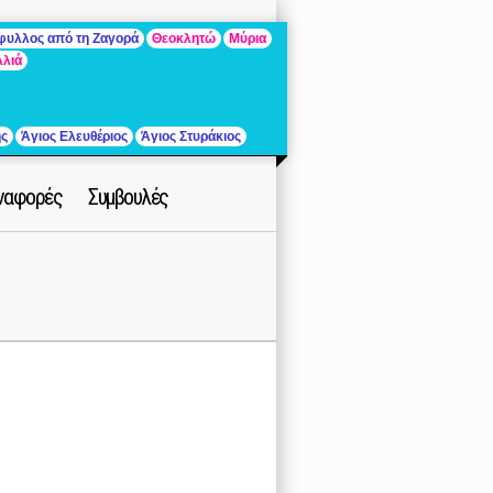
άφυλλος από τη Ζαγορά
Θεοκλητώ
Μύρια
λλιά
ής
Άγιος Ελευθέριος
Άγιος Στυράκιος
ναφορές
Συμβουλές