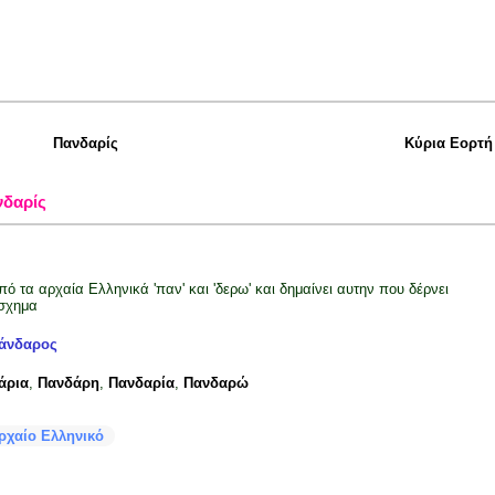
Πανδαρίς
Κύρια Εορτή
νδαρίς
πό τα αρχαία Ελληνικά 'παν' και 'δερω' και δημαίνει αυτην που δέρνει
σχημα
άνδαρος
άρια
,
Πανδάρη
,
Πανδαρία
,
Πανδαρώ
ρχαίο Ελληνικό