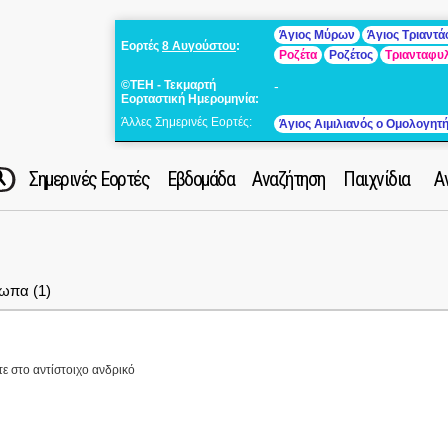
Άγιος Μύρων
Άγιος Τριαντ
Εορτές
8 Αυγούστου
:
Ροζέτα
Ροζέτος
Τριανταφυ
©ΤΕΗ - Τεκμαρτή
-
Εορταστική Ημερομηνία:
Άλλες Σημερινές Εορτές:
Άγιος Αιμιλιανός ο Ομολογητ
Σημερινές Εορτές
Εβδομάδα
Αναζήτηση
Παιχνίδια
Α
ωπα (1)
τε στο αντίστοιχο ανδρικό