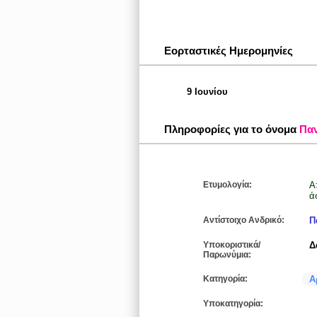
Εορταστικές Ημερομηνίες
9 Ιουνίου
Πληροφορίες για το όνομα
Πα
Ετυμολογία:
Α
ά
Αντίστοιχο Ανδρικό:
Π
Υποκοριστικά/
Δ
Παρωνύμια:
Κατηγορία:
Α
Υποκατηγορία: