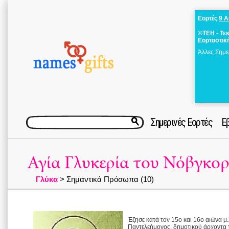
Εορτές
9 
©ΤΕΗ - Τε
Εορταστικ
Άλλες Σημε
Σημερινές Εορτές
Ε
Αγία Γλυκερία του Νόβγκο
Γλύκα
> Σημαντικά Πρόσωπα (10)
Έζησε κατά τον 15ο και 16ο αιώνα μ.
Παντελεήμονος, δημοτικού άρχοντα 