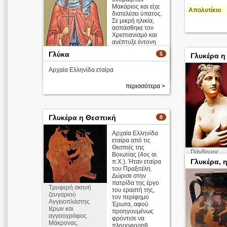
Μακάριος και είχε
Απολυτίκιο
διατελέσει ύπατος.
Σε μικρή ηλικία,
ασπάσθηκε τον
Χριστιανισμό και
ανέπτυξε έντονη
χριστιανική δράση
Γλύκα
5
Γλυκέρα η
(προσ ...
Αρχαία Ελληνίδα εταίρα
περισσότερα >
περισσότερα >
Γλυκέρα η Θεσπική
8
Αρχαία Ελληνίδα
εταίρα από τις
Θεσπιές της
Πάνδημος
Βοιωτίας (4ος αι.
Αφροδίτη
Γλυκέρα, 
π.Χ.). Ήταν εταίρα
του Πραξιτέλη.
Δώρισε στην
πατρίδα της έργο
Τρυφερή σκηνή
του εραστή της,
ζευγαριού
τον περίφημο
Αγγειοπλάστης
Έρωτα, αφού
Ιέρων και
προηγουμένως
αγγειογράφος
φρόντισε να
Μάκρονας.
πληροφορηθ ...