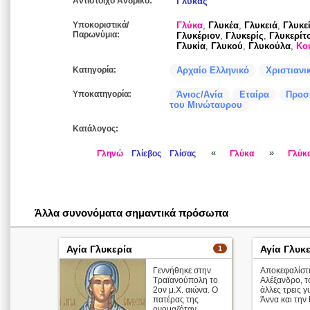
Αντίστοιχο Ανδρικό:
Γλύκας
Υποκοριστικά/
Γλύκα
,
Γλυκέα
,
Γλυκειά
,
Γλυκε
Παρωνύμια:
Γλυκέριον
,
Γλυκερίς
,
Γλυκερίτ
Γλυκία
,
Γλυκού
,
Γλυκούλα
,
Κο
Κατηγορία:
Αρχαίο Ελληνικό
Χριστιανι
Υποκατηγορία:
Άγιος/Αγία
Εταίρα
Προσ
του Μινώταυρου
Κατάλογος:
«
»
Γληνώ
Γλίεβος
Γλίσας
Γλύκα
Γλύκ
Άλλα συνονόματα σημαντικά πρόσωπα
Αγία Γλυκερία
Αγία Γλυκ
1
Γεννήθηκε στην
Αποκεφαλίστη
Τραϊανούπολη το
Αλέξανδρο, τ
2ον μ.Χ. αιώνα. Ο
άλλες τρεις γ
πατέρας της
Άννα και την 
ονομαζόταν