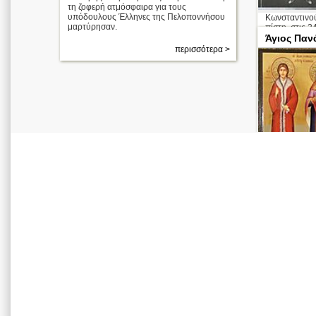
τη ζοφερή ατμόσφαιρα για τους
υπόδουλους Έλληνες της Πελοποννήσου
Κωνσταντινού
μαρτύρησαν.
πίστη, στις 2
λείψανο του,
Άγιος Παν
χριστιανούς 
περισσότερα >
Ζωοδόχου Πηγ
Απολυτίκιο