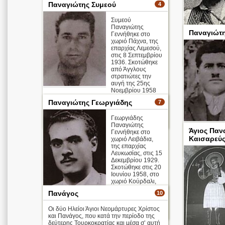
Παναγιώτης Συμεού
4
Συμεού
Παναγιώτης
Παναγιώτη
Γεννήθηκε στο
χωριό Πάχνα, της
επαρχίας Λεμεσού,
στις 8 Σεπτεμβρίου
1936. Σκοτώθηκε
από Άγγλους
στρατιώτες την
αυγή της 25ης
Νοεμβρίου 1958
στη Λεμεσό, όταν αποπειράθηκε να
Παναγιώτης Γεωργιάδης
7
δραπετεύσ ...
Γεωργιάδης
περισσότερα >
Παναγιώτης
Άγιος Παν
Γεννήθηκε στο
πυροβολισμού
Καισαρεύ
χωριό Λειβάδια,
της επαρχίας
Λευκωσίας, στις 15
Δεκεμβρίου 1929.
Σκοτώθηκε στις 20
Ιουνίου 1958, στο
χωριό Κούρδαλι,
από έκρηξη
Πανάγος
10
βόμβας.
Οι δύο Ηλείοι Άγιοι Νεομάρτυρες Χρίστος
περισσότερα >
και Πανάγος, που κατά την περίοδο της
δεύτερης Τουρκοκρατίας και μέσα σ’ αυτή