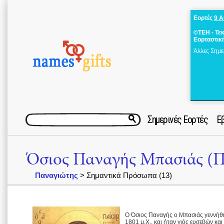
Εορτές
9 
©ΤΕΗ - Τε
Εορταστικ
Άλλες Σημε
Σημερινές Εορτές
Ε
Όσιος Παναγής Μπασιάς (Π
Παναγιώτης
> Σημαντικά Πρόσωπα (13)
Ο Όσιος Παναγής ο Μπασιάς γεννήθη
1801 μ.Χ., και ήταν γιός ευσεβών κα