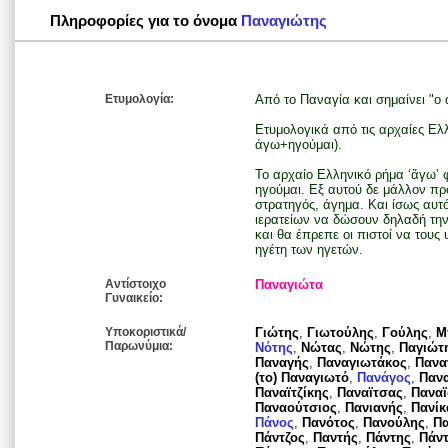
Πληροφορίες για το όνομα
Παναγιώτης
Ετυμολογία:
Από το Παναγία και σημαίνει "ο
Ετυμολογικά από τις αρχαίες Ελλη
άγω+ηγούμαι).
Το αρχαίο Ελληνικό ρήμα ‘ἄγω’ φα
ηγούμαι. Εξ αυτού δε μάλλον πρ
στρατηγός, άγημα. Και ίσως αυτό
ιερατείων να δώσουν δηλαδή την 
και θα έπρεπε οι πιστοί να τους
ηγέτη των ηγετών.
Αντίστοιχο
Παναγιώτα
Γυναικείο:
Υποκοριστικά/
Γιώτης
,
Γιωτούλης
,
Γούλης
,
Μ
Παρωνύμια:
Νότης
,
Νώτας
,
Νώτης
,
Παγιώτ
Παναγής
,
Παναγιωτάκoς
,
Πανα
(το) Παναγιωτό
,
Πανάγος
,
Παν
Παναϊτζίκης
,
Παναϊτσας
,
Πανα
Παναούτσιος
,
Πανιανής
,
Πανίκ
Πάνος
,
Πανότος
,
Πανούλης
,
Π
Πάντζος
,
Παντής
,
Πάντης
,
Πάν