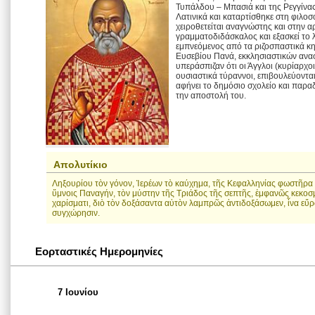
Τυπάλδου – Μπασιά και της Ρεγγίνας
Λατινικά και καταρτίσθηκε στη φιλοσ
χειροθετείται αναγνώστης και στην α
γραμματοδιδάσκαλος και εξασκεί το 
εμπνεόμενος από τα ριζοσπαστικά κ
Ευσεβίου Πανά, εκκλησιαστικών ανασ
υπεράσπιζαν ότι οι Άγγλοι (κυρίαρχ
ουσιαστικά τύραννοι, επιβουλεύοντα
αφήνει το δημόσιο σχολείο και παραδ
την αποστολή του.
Απολυτίκιο
Ληξουρίου τὸν γόνον, Ἱερέων τὸ καύχημα, τῆς Κεφαλληνίας φωστῆρα
ὕμνοις Παναγήν, τὸν μύστην τῆς Τριάδος τῆς σεπτῆς, ἐμφανῶς κεκο
χαρίσματι, διὸ τὸν δοξάσαντα αὐτὸν λαμπρῶς ἀντιδοξάσωμεν, ἶνα εὔρ
συγχώρησιν.
Εορταστικές Ημερομηνίες
7 Ιουνίου