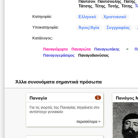
Πάντσον
,
Παντσούλης
,
Πατής
,
Τάτσης
,
Τέτης
,
Τοτής
,
Τότης
,
Τ
Κατηγορία:
Ελληνικό
Χριστιανικό
Υποκατηγορία:
Άγιος/Αγία
Συγγραφέας
Κατάλογος:
«
Παναγιόχορτο
Παναγιώτα
Παναγιωτάκης
Π
Παναγογεράσιμος
Παναγοδιονύσιος
Άλλα συνονόματα σημαντικά πρόσωπα
Παναγία
Πανάγος 
1
Για τις γιορτές της Παναγίας πηγαίνετε στο
αντίστοιχο γυναικείο
περισσότερα >