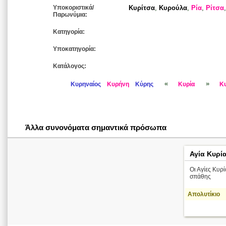
Υποκοριστικά/
Κυρίτσα
,
Κυρούλα
,
Ρία
,
Ρίτσα
Παρωνύμια:
Κατηγορία:
Υποκατηγορία:
Κατάλογος:
«
»
Κυρηναίος
Κυρήνη
Κύρης
Κυρία
Κ
Άλλα συνονόματα σημαντικά πρόσωπα
Αγία Κυρί
Οι Αγίες Κυρ
σπάθης
Απολυτίκιο