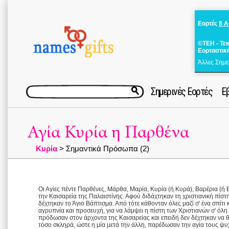
Εορτές
8 
©ΤΕΗ - Τε
Εορταστικ
Άλλες Σημε
Σημερινές Εορτές
Ε
Αγία Κυρία η Παρθένα
Κυρία
> Σημαντικά Πρόσωπα (2)
Οι Αγίες πέντε Παρθένες, Μάρθα, Μαρία, Κυρία (ή Κυρά), Βαρέρια (ή
την Καισαρεία της Παλαιστίνης. Αφού διδάχτηκαν τη χριστιανική πίστ
δέχτηκαν το Άγιο Βάπτισμα. Από τότε κάθονταν όλες μαζί σ' ένα σπίτι 
αγρυπνία και προσευχή, για να λάμψει η πίστη των Χριστιανών σ' όλη
πρόδωσαν στον άρχοντα της Καισαρείας και επειδή δεν δέχτηκαν να 
τόσο σκληρά, ώστε η μία μετά την άλλη, παρέδωσαν την αγία τους ψ