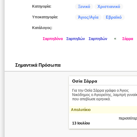
Κατηγορία:
Ξενικό
Χριστιανικό
Υποκατηγορία:
Άγιος/Αγία
Εβραϊκό
Κατάλογος:
«
Σαρπηδόνα
Σαρπηδών
Σαρπηδών
Σάρρα
Σημαντικά Πρόσωπα
Οσία Σάρρα
Για την Οσία Σάρρα γράφει ο Άγιος
Νικόδημος ο Αγιορείτης, λαμπρή γυναί
που απεβίωσε ειρηνικά.
Απολυτίκιο
περισσότερ
13 Ιουλίου