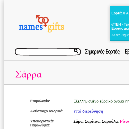
Εορτές
8 
©ΤΕΗ - Τε
Εορταστικ
Άλλες Σημε
Σημερινές Εορτές
Ε
Σάρρα
Ετυμολογία:
Αντίστοιχο Ανδρικό:
Υπό διερεύνηση
Υποκοριστικά/
Σάρα
,
Σαρίτσα
,
Σαρούλα
,
Ρίτσ
Παρωνύμια: