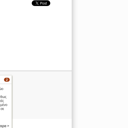
2
ώο
ήθως
τές
ημένο
 σε
τερα >