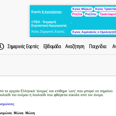
Άγιος Μύρων
Άγιος Τριαντ
Εορτές
8 Αυγούστου
:
Ροζέτα
Ροζέτος
Τριανταφυ
©ΤΕΗ - Τεκμαρτή
-
Εορταστική Ημερομηνία:
Άλλες Σημερινές Εορτές:
Άγιος Αιμιλιανός ο Ομολογητ
Σημερινές Εορτές
Εβδομάδα
Αναζήτηση
Παιχνίδια
Α
πό τα αρχαία Ελληνικά ‘άνεμος’ και επίθημα ‘ωνη’ που μπορεί να σημαίνει
ουλούδι του ανέμου ή λουλούδι που φθείρεται εύκολα από τον άνεμο.
νεμώνιος
νεμώνα
,
Μώνα
,
Μώνη