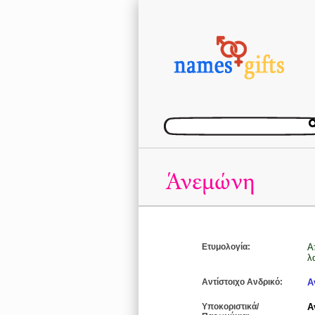
Άνεμώνη
Ετυμολογία:
Α
λ
Αντίστοιχο Ανδρικό:
Α
Υποκοριστικά/
Α