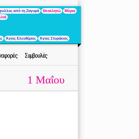
άφυλλος από τη Ζαγορά
Θεοκλητώ
Μύρια
λλιά
ής
Άγιος Ελευθέριος
Άγιος Στυράκιος
ναφορές
Συμβουλές
1 Μαΐου