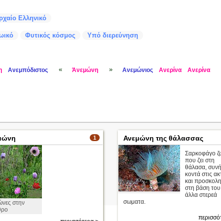
ρχαίο Ελληνικό
ωικό
Φυτικός κόσμος
Υπό διερεύνηση
«
»
η
Ανεμπόδιστος
Άνεμώνη
Ανεμώνιος
Ανερίνα
Ανερίνα
μώνη
Ανεμώνη της θάλασσας
1
Σαρκοφάγο ζ
που ζει στη
θάλασα, συν
κοντά στις ακ
και προσκολ
στη βάση του
άλλα στερεά
σωματα.
ώνες στην
θρο
περισσό