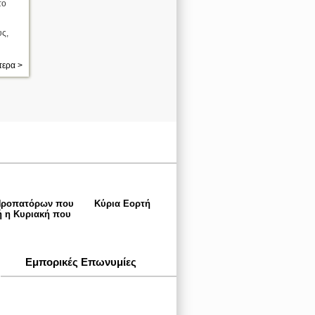
το
υς,
τερα >
 Προπατόρων που
Κύρια Εορτή
 ή η Κυριακή που
Εμπορικές Επωνυμίες