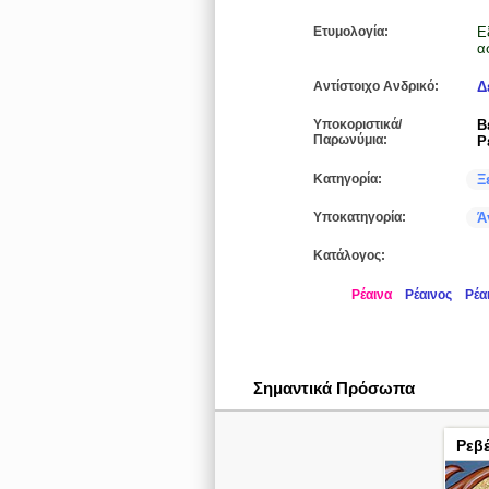
Ετυμολογία:
Ε
α
Αντίστοιχο Ανδρικό:
Δ
Υποκοριστικά/
Β
Παρωνύμια:
Ρ
Κατηγορία:
Ξ
Υποκατηγορία:
Ά
Κατάλογος:
Ρέαινα
Ρέαινος
Ρέα
Σημαντικά Πρόσωπα
Ρεβέ