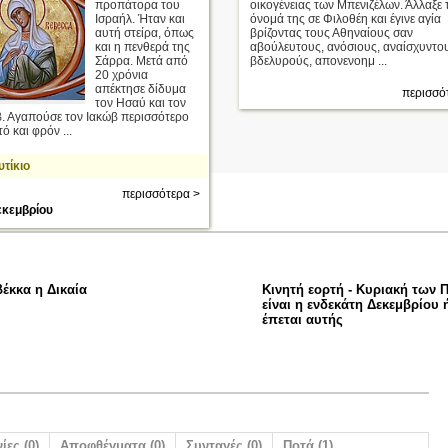
προπάτορα του
οικογένειας των Μπενιζέλων. Άλλαξε 
Ισραήλ. Ήταν και
όνομά της σε Φιλοθέη και έγινε αγία
αυτή στείρα, όπως
βρίζοντας τους Αθηναίους σαν
και η πενθερά της
αβούλευτους, ανόσιους, αναίσχυντο
Σάρρα. Μετά από
βδελυρούς, απονενοημ ...
20 χρόνια
απέκτησε δίδυμα
περισσό
τον Ησαύ και τον
. Αγαπούσε τον Ιακώβ περισσότερο
τό και φρόν ...
τίκιο
περισσότερα >
εκεμβρίου
βέκκα η Δικαία
Κινητή εορτή - Κυριακή των
είναι η ενδεκάτη Δεκεμβρίου
έπεται αυτής
ίες (0)
Αποφθέγματα (0)
Συνταγές (0)
Ποτά (1)