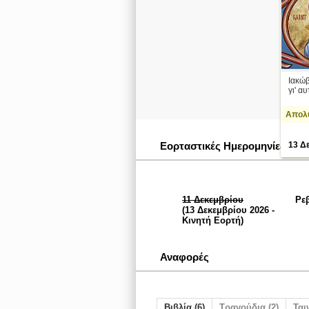
Ιακώβ
γι' αυ
Απολυ
Εορταστικές Ημερομηνίες
13 Δ
11 Δεκεμβρίου
Ρε
(13 Δεκεμβρίου 2026 -
Κινητή Εορτή)
Αναφορές
Βιβλία (6)
Τραγούδια (2)
Ταιν