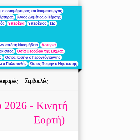
ς ο οσιομάρτυρας και θαυματουργός
μάρτυρας
Άγιος Δομέτιος ο Πέρσης
γός
Υπερέχια
Υπερέχιος
Ωρ
ων από τη Νικομήδεια
Αστερία
ρκισσος
Οσία Θεοδώρα της Σύχλας
ς
Όσιος Ιωσὴφ ο Γεροντόγιαννης
ίω ο Πολυπαθής
Όσιος Ποιμήν ο Νηστευτής
ναφορές
Συμβουλές
 2026 - Κινητή
Εορτή)