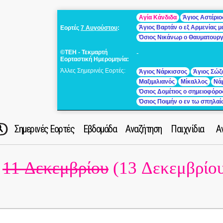
Αγία Κάνδιδα
Άγιος Αστέριο
Άγιος Βαρτάν ο εξ Αρμενίας 
Εορτές
7 Αυγούστου
:
Όσιος Νικάνωρ ο Θαυματουρ
©ΤΕΗ - Τεκμαρτή
-
Εορταστική Ημερομηνία:
Άλλες Σημερινές Εορτές:
Άγιος Νάρκισσος
Άγιος Σώζ
Μαξιμιλιανός
Μίκαλλος
Νά
Όσιος Δομέτιος ο σημειοφόρο
Όσιος Ποιμήν ο εν τω σπηλα
Σημερινές Εορτές
Εβδομάδα
Αναζήτηση
Παιχνίδια
Α
11 Δεκεμβρίου
(13 Δεκεμβρίου