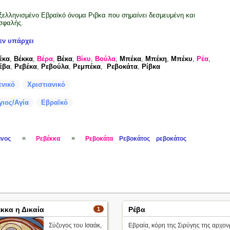
ξελληνισμένο Εβραϊκό όνομα Ριβκα που σημαίνει δεσμευμένη και
σφαλής.
εν υπάρχει
έκα
,
Βέκκα
,
Βέρα
,
Βέκα
,
Βίκυ
,
Βούλα
,
Μπέκα
,
Μπέκη
,
Μπέκυ
,
Ρέα
,
έβα
,
Ρεβέκα
,
Ρεβούλα
,
Ρεμπέκα
,
Ρεβοκάτα
,
Ρίβκα
ενικό
Χριστιανικό
γιος/Αγία
Εβραϊκό
«
»
ινος
Ρεβέκκα
Ρεβοκάτα
Ρεβοκάτος
ρεβοκάτος
κκα η Δικαία
Ρέβα
1
Σύζυγος του Ισαάκ,
Εβραία, κόρη της Σιρύγης της αρχον