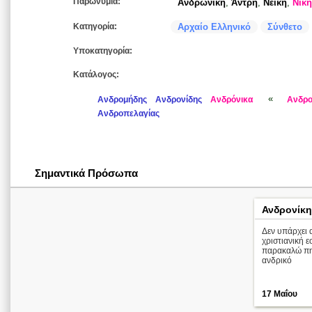
Παρωνύμια:
Ανδρωνίκη
,
Άντρη
,
Νείκη
,
Νίκη
Κατηγορία:
Αρχαίο Ελληνικό
Σύνθετο
Υποκατηγορία:
Κατάλογος:
«
Ανδρομήδης
Ανδρονίδης
Ανδρόνικα
Ανδρο
Ανδροπελαγίας
Σημαντικά Πρόσωπα
Ανδρονίκη
Δεν υπάρχει α
χριστιανική 
παρακαλώ πηγ
ανδρικό
17 Μαΐου