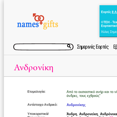
Εορτές
8 
©ΤΕΗ - Τε
Εορταστικ
Άλλες Σημε
Σημερινές Εορτές
Ε
Ανδρονίκη
Ετυμολογία:
Από το ουσιαστικό ανήρ και το νί
άνδρες, τους εχθρούς"
Αντίστοιχο Ανδρικό:
Ανδρονίκης
Υποκοριστικά/
Άνδρη
,
Ανδρονείκη
,
Ανδρόνικ