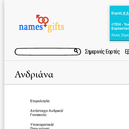
Εορτές
8 
©ΤΕΗ - Τε
Εορταστικ
Άλλες Σημε
Σημερινές Εορτές
Ε
Ανδριάνα
Ετυμολογία:
Αντίστοιχο Ανδρικό/
Γυναικείο:
Υποκοριστικά/
Παρωνύμια: