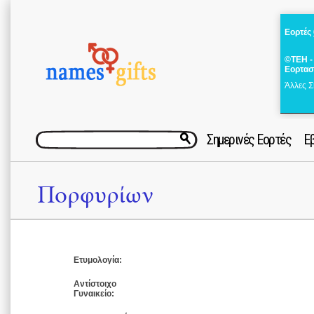
Εορτές
©ΤΕΗ -
Εορτασ
Άλλες Σ
Σημερινές Εορτές
Ε
Πορφυρίων
Ετυμολογία:
Αντίστοιχο
Γυναικείο: