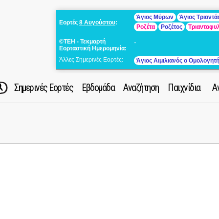
Άγιος Μύρων
Άγιος Τριαντ
Εορτές
8 Αυγούστου
:
Ροζέτα
Ροζέτος
Τριανταφυ
©ΤΕΗ - Τεκμαρτή
-
Εορταστική Ημερομηνία:
Άλλες Σημερινές Εορτές:
Άγιος Αιμιλιανός ο Ομολογητ
Σημερινές Εορτές
Εβδομάδα
Αναζήτηση
Παιχνίδια
Α