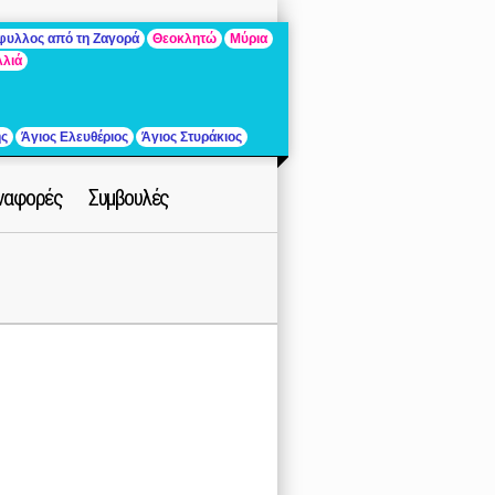
άφυλλος από τη Ζαγορά
Θεοκλητώ
Μύρια
λλιά
ής
Άγιος Ελευθέριος
Άγιος Στυράκιος
ναφορές
Συμβουλές