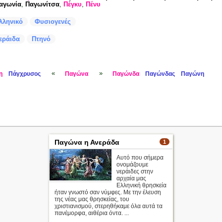
αγωνία
,
Παγωνίτσα
,
Πέγκυ
,
Πένυ
λληνικό
Φυσιογενές
εράιδα
Πτηνό
«
»
η
Πάγχρυσος
Παγώνα
Παγώνδα
Παγώνδας
Παγώνη
Παγώνα η Ανεράδα
1
Αυτό που σήμερα
ονομάζουμε
νεράιδες στην
αρχαία μας
Ελληνική θρησκεία
ήταν γνωστό σαν νύμφες. Με την έλευση
της νέας μας θρησκείας, του
χριστιανισμού, στερηθήκαμε όλα αυτά τα
πανέμορφα, αιθέρια όντα. ...