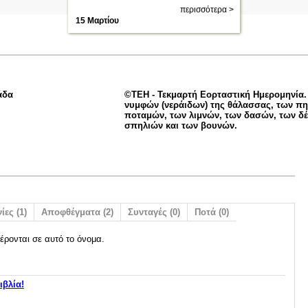
περισσότερα >
15 Μαρτίου
άδα
©ΤΕΗ - Τεκμαρτή Εορταστική Ημερομηνία.
νυμφών (νεράιδων) της θάλασσας, των π
ποταμών, των λιμνών, των δασών, των δ
σπηλιών και των βουνών.
ίες (1)
Αποφθέγματα (2)
Συνταγές (0)
Ποτά (0)
έρονται σε αυτό το όνομα.
ιβλία!