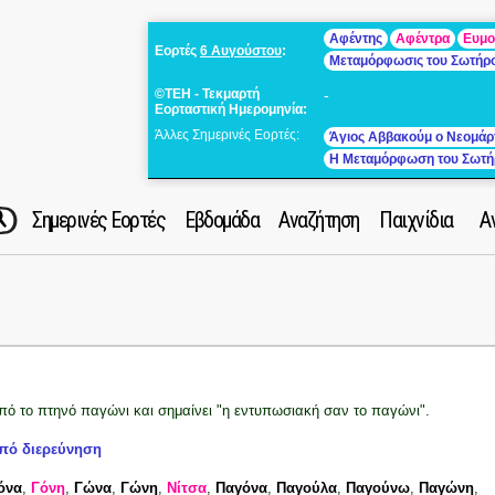
Αφέντης
Αφέντρα
Ευμο
Εορτές
6 Αυγούστου
:
Μεταμόρφωσις του Σωτήρ
©ΤΕΗ - Τεκμαρτή
-
Εορταστική Ημερομηνία:
Άλλες Σημερινές Εορτές:
Άγιος Αββακούμ ο Νεομάρ
Η Μεταμόρφωση του Σωτή
Σημερινές Εορτές
Εβδομάδα
Αναζήτηση
Παιχνίδια
Α
πό το πτηνό παγώνι και σημαίνει "η εντυπωσιακή σαν το παγώνι".
πό διερεύνηση
όνα
,
Γόνη
,
Γώνα
,
Γώνη
,
Νίτσα
,
Παγόνα
,
Παγούλα
,
Παγούνω
,
Παγώνη
,