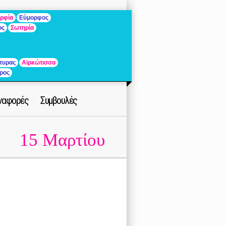
ρφία
Εύμορφος
ος
Σωτηρία
τυρας
Αϊρκώτισσα
ρος
ναφορές
Συμβουλές
15 Μαρτίου