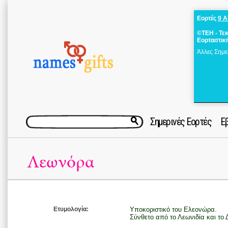
Εορτές
9 
©ΤΕΗ - Τε
Εορταστικ
Άλλες Σημε
Σημερινές Εορτές
Ε
Λεωνόρα
Ετυμολογία:
Υποκοριστικό του Ελεονώρα.
Σύνθετο από το Λεωνιδία και το 