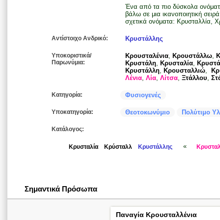
Ένα από τα πιο δύσκολα ονόματ
βάλω σε μια ικανοποιητική σειρά τ
σχετικά ονόματα: Κρυσταλλία, Χ
Αντίστοιχο Ανδρικό:
Κρυστάλλης
Υποκοριστικά/
Κρουσταλένια
,
Κρουστάλλω
,
Παρωνύμια:
Κρυστάλη
,
Κρυσταλία
,
Κρυστ
Κρυστάλλη
,
Κρουσταλλιώ
,
Κρ
Λένια
,
Λία
,
Λίτσα
,
Ξτάλλου
,
Στ
Κατηγορία:
Φυσιογενές
Υποκατηγορία:
Θεοτοκωνύμιο
Πολύτιμο Υλ
Κατάλογος:
«
Κρυσταλία
Κρύσταλλ
Κρυστάλλης
Κρυσταλ
Σημαντικά Πρόσωπα
Παναγία Κρουσταλλένια