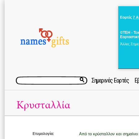
Εορτές
7 
©ΤΕΗ - Τε
Εορταστικ
Άλλες Σημε
Σημερινές Εορτές
Ε
Κρυσταλλία
Ετυμολογία:
Από το κρύσταλλον και σημαίνει