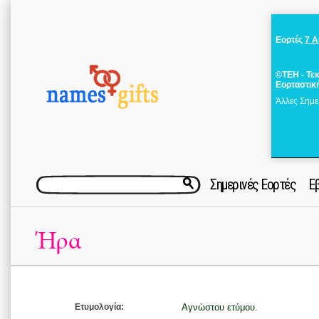
Εορτές
7 
©ΤΕΗ - Τε
Εορταστικ
Άλλες Σημε
Σημερινές Εορτές
Ε
Ήρα
Ετυμολογία:
Αγνώστου ετύμου.