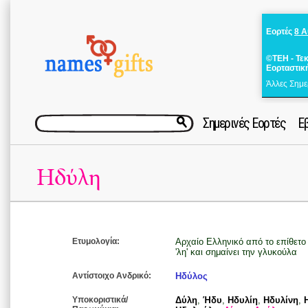
Εορτές
8 
©ΤΕΗ - Τε
Εορταστικ
Άλλες Σημε
Σημερινές Εορτές
Ε
Ηδύλη
Ετυμολογία:
Αρχαίο Ελληνικό από το επίθετο 
'λη' και σημαίνει την γλυκούλα
Αντίστοιχο Ανδρικό:
Ηδύλος
Υποκοριστικά/
Δύλη
,
Ήδυ
,
Ηδυλίη
,
Ηδυλίνη
,