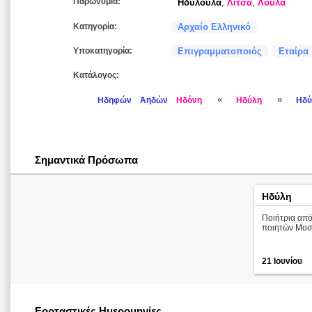
Παρωνύμια:
Ηδυλούλα
,
Λίτσα
,
Λούλα
Κατηγορία:
Αρχαίο Ελληνικό
Υποκατηγορία:
Επιγραμματοποιός
Εταίρα
Κατάλογος:
«
»
Ηδηφών
Ἀηδὼν
Ηδόνη
Ηδύλη
Ηδύ
Σημαντικά Πρόσωπα
Ηδύλη
Ποιήτρια από
ποιητών Μοσ
21 Ιουνίου
Εορταστικές Ημερομηνίες